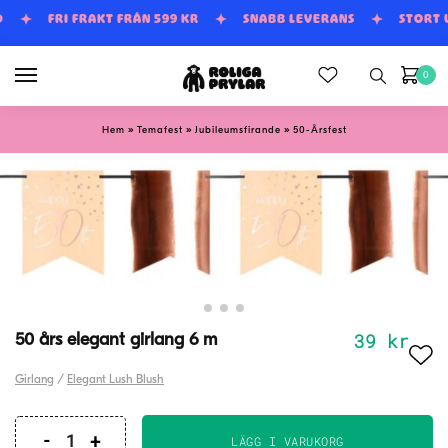
Skip
Skip
D
FRI FRAKT FRÅN 599 KR
SNABB LEVERANS
STORT
to
to
navigation
content
0
»
»
»
Hem
Temafest
Jubileumsfirande
50-Årsfest
39
kr
50 års elegant girlang 6 m
Girlang
/
Elegant Lush Blush
LÄGG I VARUKORG