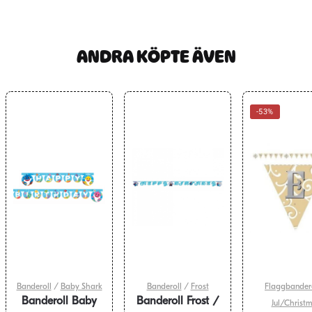
ANDRA KÖPTE ÄVEN
-53%
Banderoll
/
Baby Shark
Banderoll
/
Frost
Flaggbander
Banderoll Baby
Banderoll Frost /
Jul/Christ