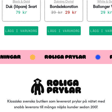
Black & Gold
Dukning Övrigt
White & G
Duk (löpare) Svart
Bordsdekoration
Ballonger 
& Guld 80 år,
79
kr
39
silver 60 år
kr
Det
29
kr
Det
Guld 50 år, 
29
kr
30×500 cm
ursprungliga
nuvarande
priset
priset
var:
är:
LÄGG I VARUKORG
LÄGG I VARUKORG
LÄGG I VAR
39 kr.
29 kr.
KNINGAR
ROLIGA PRYLAR
Klassiska svenska butiken som levererat prylar på nätet med
snabb leverans till många nöjda kunder sedan 2007.