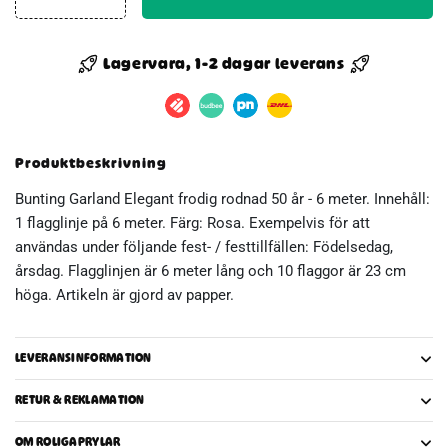
50
års
elegant
Lagervara, 1-2 dagar leverans
girlang
6
m
mängd
Produktbeskrivning
Bunting Garland Elegant frodig rodnad 50 år - 6 meter. Innehåll:
1 flagglinje på 6 meter. Färg: Rosa. Exempelvis för att
användas under följande fest- / festtillfällen: Födelsedag,
årsdag. Flagglinjen är 6 meter lång och 10 flaggor är 23 cm
höga. Artikeln är gjord av papper.
LEVERANSINFORMATION
RETUR & REKLAMATION
OM ROLIGAPRYLAR