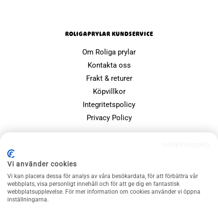
ROLIGAPRYLAR KUNDSERVICE
Om Roliga prylar
Kontakta oss
Frakt & returer
Köpvillkor
Integritetspolicy
Privacy Policy
POPULÄRA SIDOR
Integritetspolicy
Farsdagspresenter
Vi använder cookies
Julklappsspelet
Vi kan placera dessa för analys av våra besökardata, för att förbättra vår
webbplats, visa personligt innehåll och för att ge dig en fantastisk
Merchandise
webbplatsupplevelse. För mer information om cookies använder vi öppna
Muggar
inställningarna.
Sällskapsspel och familjespel