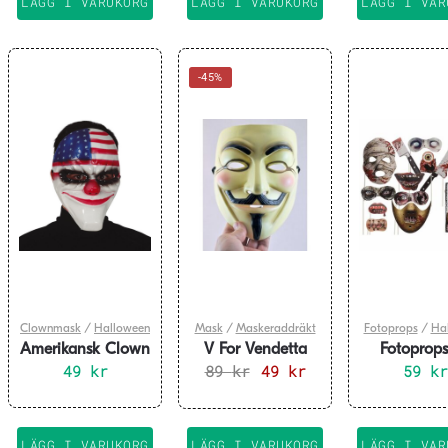
LÄGG I VARUKORG
LÄGG I VARUKORG
LÄGG I VAR
-45%
Clownmask
/
Halloween
Mask
/
Maskeraddräkt
Fotoprops
/
Ha
Amerikansk Clown
V For Vendetta
Fotoprops
49
Mask
kr
89
kr
Mask
Det
49
kr
Det
Pinne Hall
59
kr
ursprungliga
nuvarande
priset
priset
var:
är:
LÄGG I VARUKORG
LÄGG I VARUKORG
LÄGG I VAR