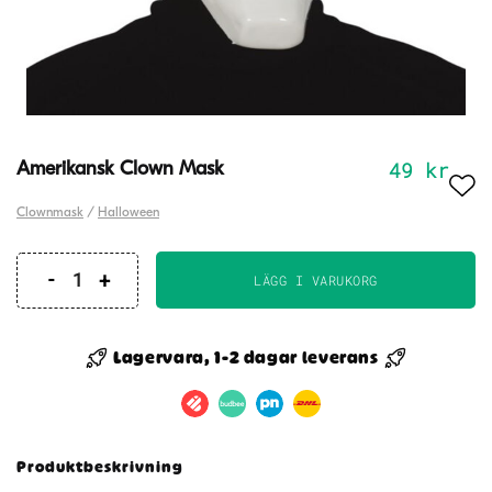
49
kr
Amerikansk Clown Mask
Clownmask
/
Halloween
LÄGG I VARUKORG
Amerikansk
Clown
Mask
Lagervara, 1-2 dagar leverans
mängd
Produktbeskrivning