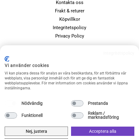
Kontakta oss
Frakt & returer
Köpvillkor
Integritetspolicy
Privacy Policy
POPULÄRA SIDOR
Integritetspolicy
Farsdagspresenter
Vi använder cookies
Julklappsspelet
Vi kan placera dessa för analys av våra besökardata, för att förbättra vår
webbplats, visa personligt innehåll och för att ge dig en fantastisk
Merchandise
webbplatsupplevelse. För mer information om cookies använder vi öppna
Muggar
inställningarna.
Sällskapsspel och familjespel
Nödvändig
Prestanda
Reklam /
Funktionell
marknadsföring
Nej, justera
Acceptera alla