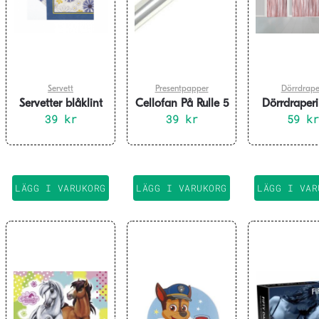
Servett
Presentpapper
Dörrdrape
Servetter blåklint
Cellofan På Rulle 5
Dörrdraperi
och prästkragar
39
kr
meter x 70 cm
39
kr
roséguld 240
59
kr
20-pack
cm
LÄGG I VARUKORG
LÄGG I VARUKORG
LÄGG I VAR