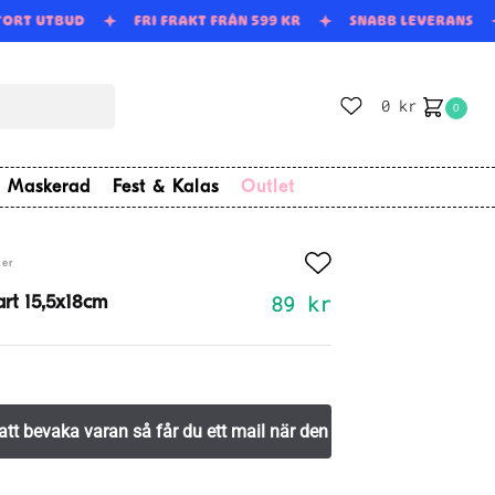
TORT UTBUD
FRI FRAKT FRÅN 599 KR
SNABB LEVERANS
0
kr
0
Maskerad
Fest & Kalas
Outlet
er
89
kr
rt 15,5x18cm