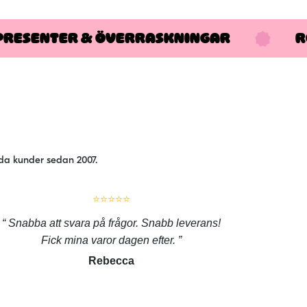
PRESENTER & ÖVERRASKNINGAR
R
jda kunder sedan 2007.
⭐⭐⭐⭐⭐
Snabba att svara på frågor. Snabb leverans!
Fick mina varor dagen efter.
Rebecca