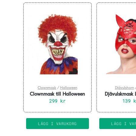
Clownmask
/
Halloween
Djävulshorn
Clownmask till Halloween
Djävulskmask 
299
kr
139
LÄGG I VARUKORG
LÄGG I VA