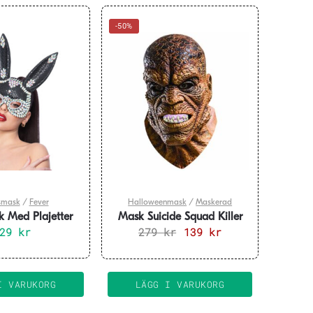
-50%
smask
/
Fever
Halloweenmask
/
Maskerad
 Med Plajetter
Mask Suicide Squad Killer
229
Svart
kr
279
kr
Croc
Det
139
kr
Det
ursprungliga
nuvarande
priset
priset
var:
är:
I VARUKORG
LÄGG I VARUKORG
279 kr.
139 kr.