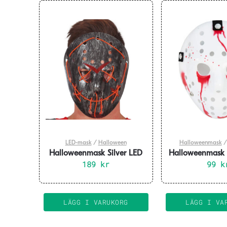
LED-mask
/
Halloween
Halloweenmask
Halloweenmask Silver LED
Halloweenmask F
189
kr
13:e 26x
99
k
LÄGG I VARUKORG
LÄGG I VA