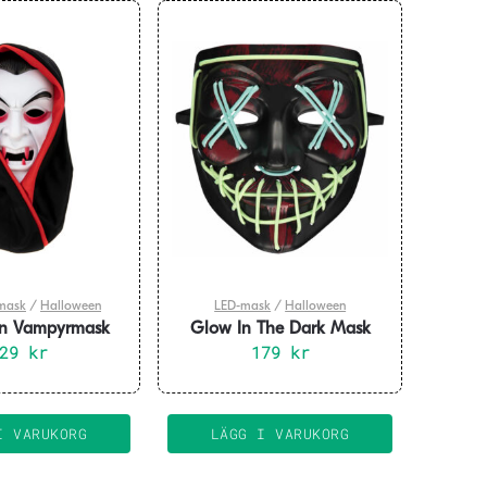
mask
/
Halloween
LED-mask
/
Halloween
n Vampyrmask
Glow In The Dark Mask
va 43x18cm
129
kr
179
kr
I VARUKORG
LÄGG I VARUKORG