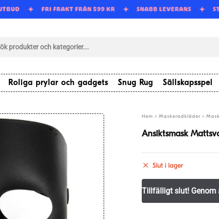
 UTBUD
FRI FRAKT FRÅN 599 KR
SNABB LEVERANS
S
tsökning
Roliga prylar och gadgets
Snug Rug
Sällskapsspel
»
»
Hem
Maskeradkläder
Mask
Ansiktsmask Mattsva
Slut i lager