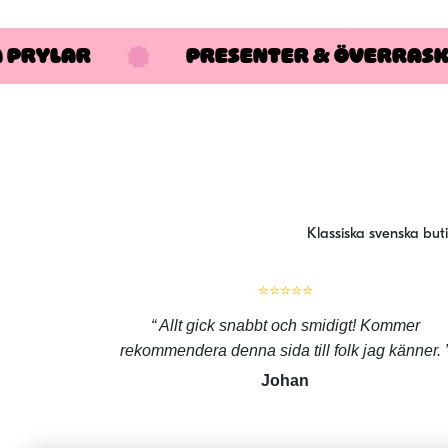
A PRYLAR
PRESENTER & ÖVERRAS
Klassiska svenska but
⭐⭐⭐⭐⭐
Allt gick snabbt och smidigt! Kommer
rekommendera denna sida till folk jag känner.
Johan