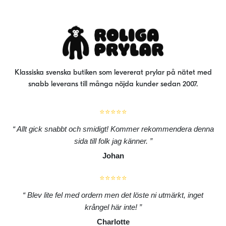
alternativen
kan
väljas
på
produktsidan
Klassiska svenska butiken som levererat prylar på nätet med
snabb leverans till många nöjda kunder sedan 2007.
⭐⭐⭐⭐⭐
Allt gick snabbt och smidigt! Kommer rekommendera denna
sida till folk jag känner.
Johan
⭐⭐⭐⭐⭐
Blev lite fel med ordern men det löste ni utmärkt, inget
krångel här inte!
Charlotte