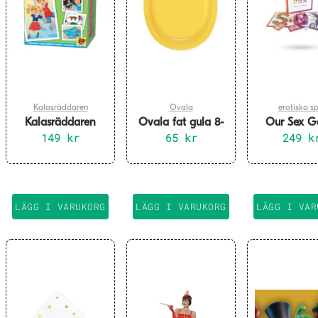
Kalasräddaren
Ovala
erotiska sp
Kalasräddaren
Ovala fat gula 8-
Our Sex 
149
kr
65
pack
kr
249
k
LÄGG I VARUKORG
LÄGG I VARUKORG
LÄGG I VAR