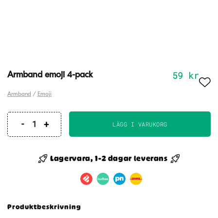
59
kr
Armband emoji 4-pack
Armband
/
Emoji
LÄGG I VARUKORG
Armband
emoji
4-
Lagervara, 1-2 dagar leverans
pack
mängd
Produktbeskrivning