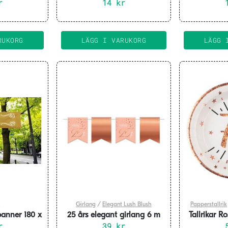
ld
r
14
kr
RUKORG
LÄGG I VARUKORG
LÄGG 
r
Girlang
/
Elegant Lush Blush
Papperstallrik
banner 180 x
25 års elegant girlang 6 m
Tallrikar R
m
r
39
kr