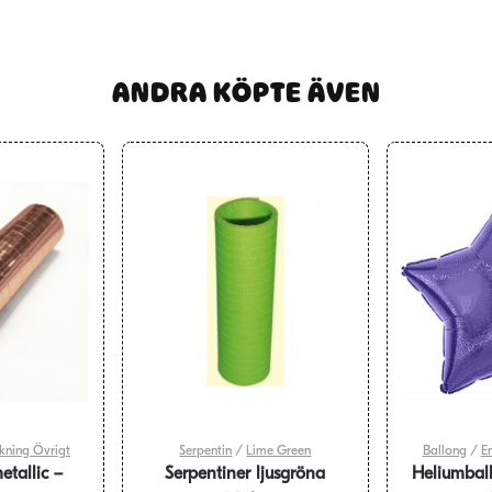
ANDRA KÖPTE ÄVEN
kning Övrigt
Serpentin
/
Lime Green
Ballong
/
E
etallic –
Serpentiner ljusgröna
Heliumball