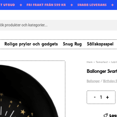
RT UTBUD
FRI FRAKT FRÅN 599 KR
SNABB LEVERANS
tsökning
Roliga prylar och gadgets
Snug Rug
Sällskapsspel
»
»
Hem
Temafest
Jubi
Ballonger Svar
Ballonger
/
Birthday 
Ballonge
Svart
&
Lag