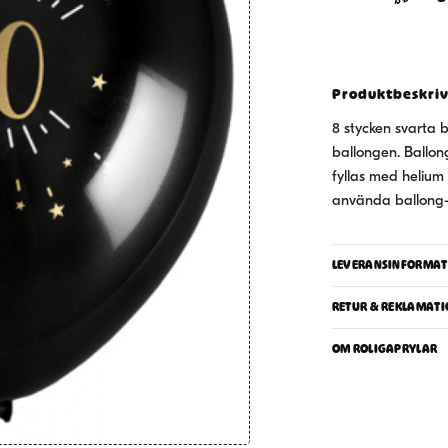
Guld
70
år,
8-
Produktbeskri
pack
8 stycken svarta b
mängd
ballongen. Ballong
fyllas med helium
använda ballong-g
LEVERANSINFORMAT
RETUR & REKLAMATI
OM ROLIGAPRYLAR