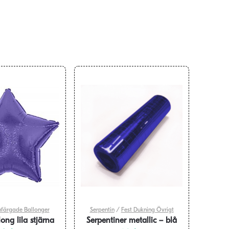
nfärgade Ballonger
Serpentin
/
Fest Dukning Övrigt
ong lila stjärna
Serpentiner metallic – blå