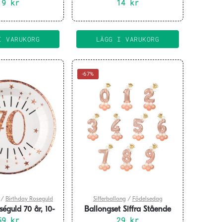
prisma
19
kr
14
kr
I VARUKORG
LÄGG I VARUKORG
-67%
/
Birthday Roseguld
Sifferballong
/
Födelsedag
oséguld 70 år, 10-
Ballongset Siffra Stående
59
pack
kr
Rosé ”0-9”
29
kr