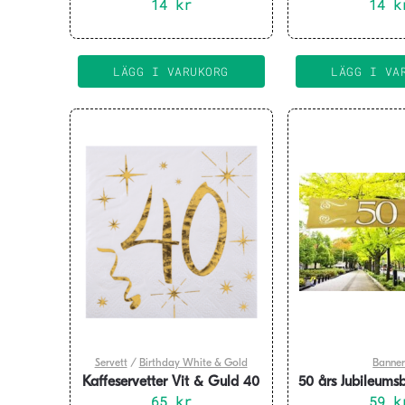
14
kr
rosegu
14
k
LÄGG I VARUKORG
LÄGG I VA
Servett
/
Birthday White & Gold
Banne
Kaffeservetter Vit & Guld 40
50 års Jubileums
år, 20-pack
65
kr
59
40 c
k