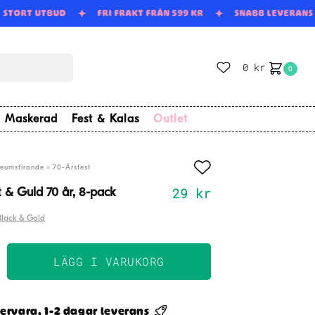
STORT UTBUD
FRI FRAKT FRÅN 599 KR
SNABB LEVERAN
0
kr
0
Maskerad
Fest & Kalas
Outlet
»
leumsfirande
70-Årsfest
29
kr
t & Guld 70 år, 8-pack
Black & Gold
LÄGG I VARUKORG
r
ervara, 1-2 dagar leverans