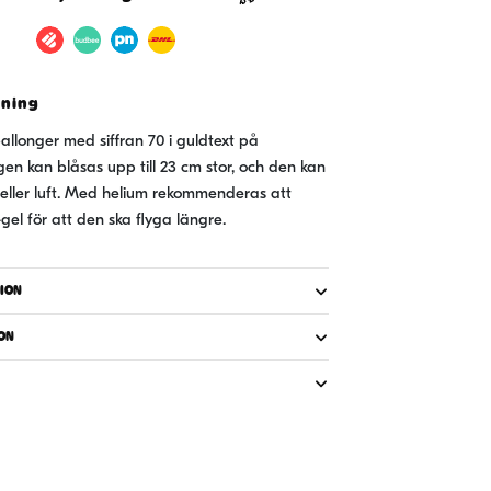
vning
allonger med siffran 70 i guldtext på
en kan blåsas upp till 23 cm stor, och den kan
 eller luft. Med helium rekommenderas att
el för att den ska flyga längre.
ION
ON