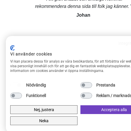
rekommendera denna sida till folk jag känner.
Johan
Integri
ROLIGAPRYLAR KUNDSERVICE
Vi använder cookies
Vi kan placera dessa för analys av våra besökardata, för att förbättra vår we
Om Roliga prylar
visa personligt innehåll och för att ge dig en fantastisk webbplatsupplevelse
information om cookies använder vi öppna inställningarna.
Kontakta oss
Frakt & returer
Nödvändig
Prestanda
Köpvillkor
Funktionell
Reklam / marknads
Integritetspolicy
Privacy Policy
Nej, justera
Acceptera alla
Neka