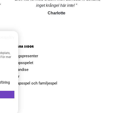
inget krångel här inte!
Charlotte
tetspolicy
POPULÄRA SIDOR
bbplats,
Farsdagspresenter
. För mer
Julklappsspelet
Merchandise
Muggar
föring
Sällskapsspel och familjespel