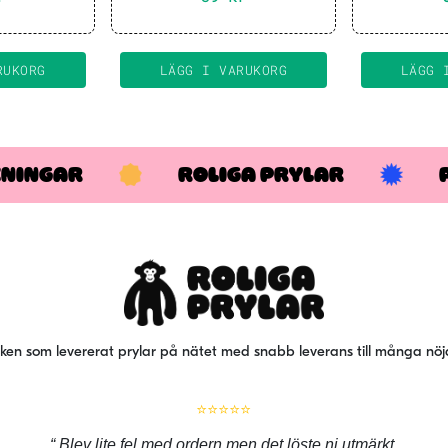
RUKORG
LÄGG I VARUKORG
LÄGG 
KNINGAR
ROLIGA PRYLAR
iken som levererat prylar på nätet med snabb leverans till många nö
⭐⭐⭐⭐⭐
Blev lite fel med ordern men det löste ni utmärkt,