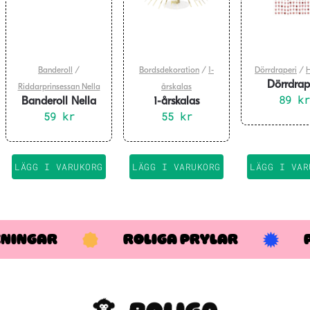
Banderoll
/
Bordsdekoration
/
1-
Dörrdraperi
/
H
Dörrdrap
Riddarprinsessan Nella
årskalas
Hjärtan Ros
89
kr
Banderoll Nella
1-årskalas
100x245
218 cm
59
kr
bordsdekoration
55
kr
Rosa Prickar
LÄGG I VARUKORG
LÄGG I VARUKORG
LÄGG I VAR
KNINGAR
ROLIGA PRYLAR