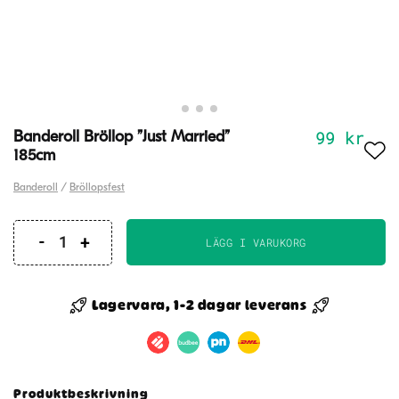
99
kr
Banderoll Bröllop ”Just Married”
185cm
Banderoll
/
Bröllopsfest
LÄGG I VARUKORG
Banderoll
Bröllop
"Just
Lagervara, 1-2 dagar leverans
Married"
185cm
mängd
Produktbeskrivning