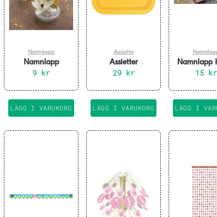
Namnlapp
Assiette
Namnlap
Namnlapp
Assietter
Namnlapp h
fyrkantig guld 10-
9
kr
fyrkantiga gula 16-
29
kr
metallic gu
15
kr
pack
pack
pack
LÄGG I VARUKORG
LÄGG I VARUKORG
LÄGG I VAR