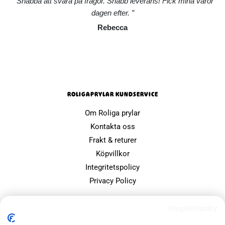
Snabba att svara på frågor. Snabb leverans! Fick mina varor
dagen efter.
Rebecca
ROLIGAPRYLAR KUNDSERVICE
Om Roliga prylar
Kontakta oss
Frakt & returer
Köpvillkor
Integritetspolicy
Privacy Policy
POPULÄRA SIDOR
Integritetspolicy
Farsdagspresenter