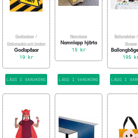
Godispåsar
/
Namnlapp
Ballongbåge
Namnlapp hjärta
Grävmaskin och fordon
Shower
metallic guld 10-
15
kr
Godispåsar
Ballongbåge
pack
Grävmaskin och
19
kr
195
meter
k
fordon 8-pack
LÄGG I VARUKORG
LÄGG I VARUKORG
LÄGG I VAR