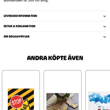
Banderollen är 200 cm lång.
LEVERANSINFORMATION
RETUR & REKLAMATION
OM ROLIGAPRYLAR
ANDRA KÖPTE ÄVEN