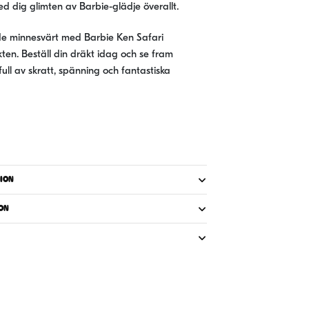
d dig glimten av Barbie-glädje överallt.
nde minnesvärt med Barbie Ken Safari
en. Beställ din dräkt idag och se fram
full av skratt, spänning och fantastiska
ION
ON