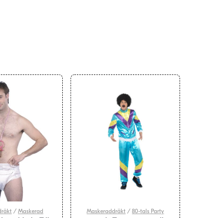
räkt
/
Maskerad
Maskeraddräkt
/
80-tals Party