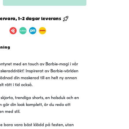
ervara, 1-2 dagar leverans
ddräkt
vning
ventyret med en touch av Barbie-magi i vår
skeraddräkt! Inspirerat av Barbie-världen
lädnad din maskerad till en helt ny annan
lt rätt i tid också.
l skjorta, trendiga shorts, en halsduk och en
 gör din look komplett, är du redo att
en med stil.
e bara vara bäst klädd på festen, utan