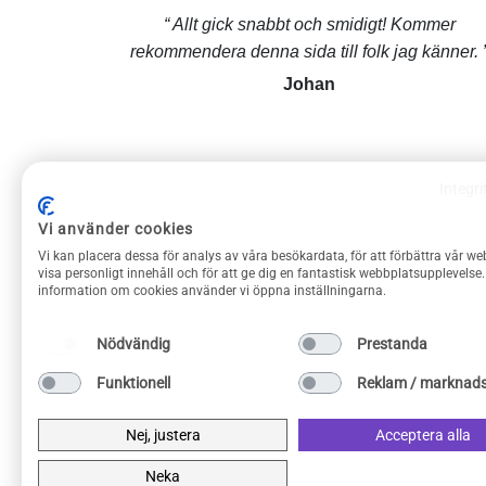
Allt gick snabbt och smidigt! Kommer
rekommendera denna sida till folk jag känner.
Johan
Integri
Vi använder cookies
ROLIGAPRYLAR KUNDSERVICE
Vi kan placera dessa för analys av våra besökardata, för att förbättra vår we
Om Roliga prylar
visa personligt innehåll och för att ge dig en fantastisk webbplatsupplevelse
information om cookies använder vi öppna inställningarna.
Kontakta oss
Frakt & returer
Nödvändig
Prestanda
Köpvillkor
Funktionell
Reklam / marknads
Integritetspolicy
Privacy Policy
Nej, justera
Acceptera alla
Neka