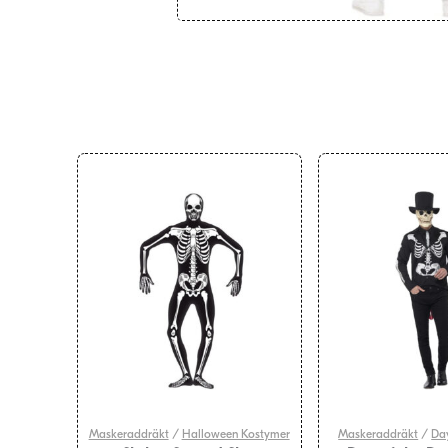
Maskeraddräkt
/
Halloween Kostymer
Maskeraddräkt
/
Da