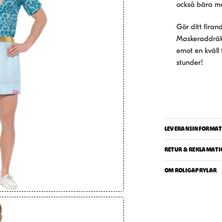
också bära me
Gör ditt fira
Maskeraddräkt
emot en kväll 
stunder!
LEVERANSINFORMAT
RETUR & REKLAMATI
OM ROLIGAPRYLAR