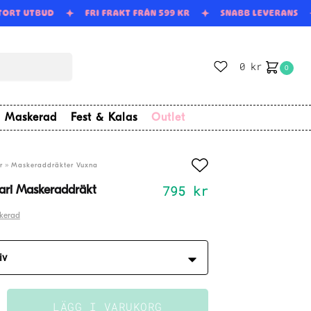
STORT UTBUD
FRI FRAKT FRÅN 599 KR
SNABB LEVERANS
0
kr
0
Maskerad
Fest & Kalas
Outlet
»
r
Maskeraddräkter Vuxna
795
kr
ari Maskeraddräkt
kerad
LÄGG I VARUKORG