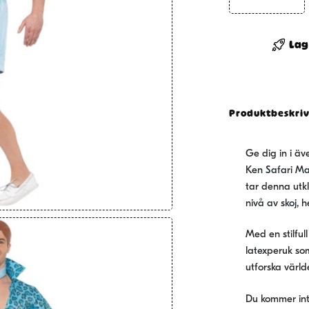
Barbie
Ken
Safari
Lag
Maskera
mängd
Produktbeskri
Ge dig in i ä
Ken Safari Ma
tar denna utk
nivå av skoj, he
Med en stilful
latexperuk som
utforska värld
Du kommer int