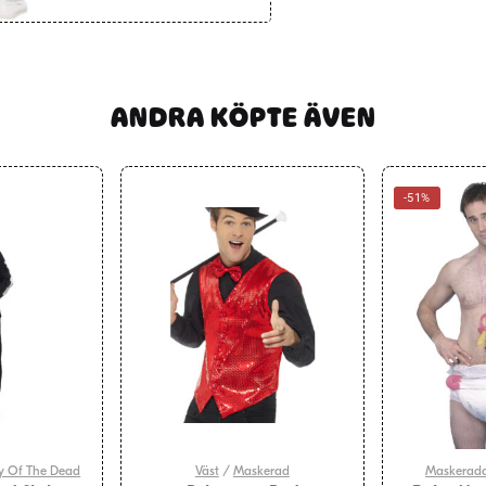
ANDRA KÖPTE ÄVEN
-51%
y Of The Dead
Väst
/
Maskerad
Maskeradd