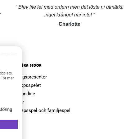
Blev lite fel med ordern men det löste ni utmärkt,
inget krångel här inte!
Charlotte
tetspolicy
POPULÄRA SIDOR
bbplats,
Farsdagspresenter
. För mer
Julklappsspelet
Merchandise
Muggar
föring
Sällskapsspel och familjespel