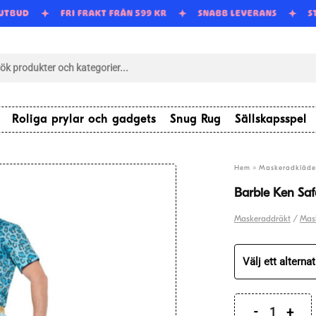
 UTBUD
FRI FRAKT FRÅN 599 KR
SNABB LEVERANS
tsökning
Roliga prylar och gadgets
Snug Rug
Sällskapsspel
»
Hem
Maskeradkläde
Barbie Ken Saf
Maskeraddräkt
/
Mas