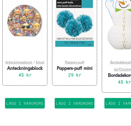
Anteckningsblock
/
Emoji
Pappers-puff
Bordsdekorat
Anteckningsblock
Pappers-puff mini
Jul/Christ
emoji 4-pack
45
kr
turkos 3-pack, 23
29
kr
Bordsdekor
cm
till jul – sn
45
kr
30 cm
LÄGG I VARUKORG
LÄGG I VARUKORG
LÄGG I VAR