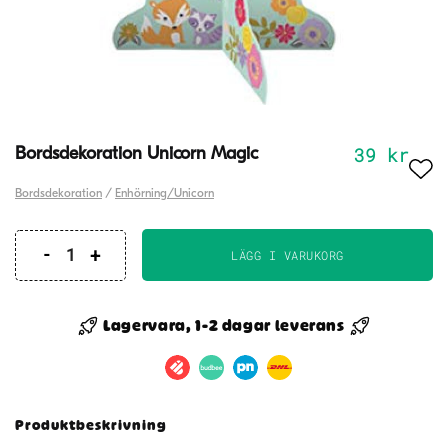
39
kr
Bordsdekoration Unicorn Magic
Bordsdekoration
/
Enhörning/Unicorn
LÄGG I VARUKORG
Bordsdekoration
Unicorn
Magic
Lagervara, 1-2 dagar leverans
mängd
Produktbeskrivning