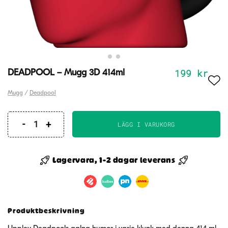
199
kr
DEADPOOL – Mugg 3D 414ml
Mugg
/
Deadpool
LÄGG I VARUKORG
DEADPOOL
-
Mugg
Lagervara, 1-2 dagar leverans
3D
414ml
mängd
Produktbeskrivning