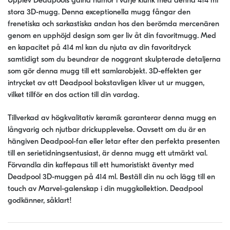
Upplev Deadpools galna humor i varje klunk med denna 414 ml
stora 3D-mugg. Denna exceptionella mugg fångar den
frenetiska och sarkastiska andan hos den berömda mercenären
genom en upphöjd design som ger liv åt din favoritmugg. Med
en kapacitet på 414 ml kan du njuta av din favoritdryck
samtidigt som du beundrar de noggrant skulpterade detaljerna
som gör denna mugg till ett samlarobjekt. 3D-effekten ger
intrycket av att Deadpool bokstavligen kliver ut ur muggen,
vilket tillför en dos action till din vardag.
Tillverkad av högkvalitativ keramik garanterar denna mugg en
långvarig och njutbar drickupplevelse. Oavsett om du är en
hängiven Deadpool-fan eller letar efter den perfekta presenten
till en serietidningsentusiast, är denna mugg ett utmärkt val.
Förvandla din kaffepaus till ett humoristiskt äventyr med
Deadpool 3D-muggen på 414 ml. Beställ din nu och lägg till en
touch av Marvel-galenskap i din muggkollektion. Deadpool
godkänner, såklart!