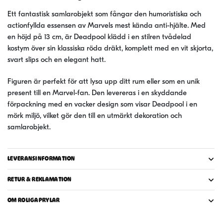
mängd
Ett fantastisk samlarobjekt som fångar den humoristiska och
actionfyllda essensen av Marvels mest kända anti-hjälte. Med
en höjd på 13 cm, är Deadpool klädd i en stilren tvådelad
kostym över sin klassiska röda dräkt, komplett med en vit skjorta,
svart slips och en elegant hatt.
Figuren är perfekt för att lysa upp ditt rum eller som en unik
present till en Marvel-fan. Den levereras i en skyddande
förpackning med en vacker design som visar Deadpool i en
mörk miljö, vilket gör den till en utmärkt dekoration och
samlarobjekt.
LEVERANSINFORMATION
RETUR & REKLAMATION
OM ROLIGAPRYLAR