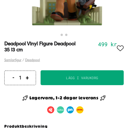
499
kr
Deadpool Vinyl Figure Deadpool
35 13 cm
Samlarfigur
/
Deadpool
LÄGG I VARUKORG
Deadpool
Vinyl
Figure
Lagervara, 1-2 dagar leverans
Deadpool
35
13
cm
Produktbeskrivning