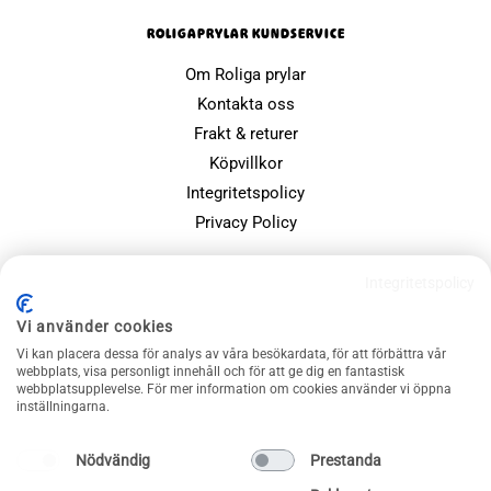
ROLIGAPRYLAR KUNDSERVICE
Om Roliga prylar
Kontakta oss
Frakt & returer
Köpvillkor
Integritetspolicy
Privacy Policy
POPULÄRA SIDOR
Integritetspolicy
Farsdagspresenter
Vi använder cookies
Julklappsspelet
Vi kan placera dessa för analys av våra besökardata, för att förbättra vår
webbplats, visa personligt innehåll och för att ge dig en fantastisk
Merchandise
webbplatsupplevelse. För mer information om cookies använder vi öppna
Muggar
inställningarna.
Sällskapsspel och familjespel
Nödvändig
Prestanda