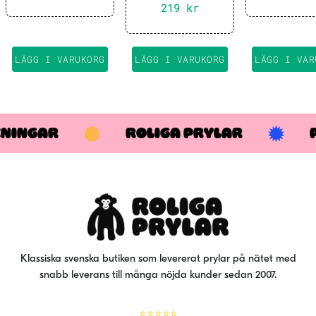
Controller &
Albus Dumbledore
219
kr
Phone Support
– Figure Minix 12
20cm
cm
LÄGG I VARUKORG
LÄGG I VARUKORG
LÄGG I VAR
KNINGAR
ROLIGA PRYLAR
Klassiska svenska butiken som levererat prylar på nätet med
snabb leverans till många nöjda kunder sedan 2007.
⭐⭐⭐⭐⭐