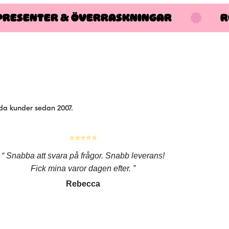
PRESENTER & ÖVERRASKNINGAR
R
jda kunder sedan 2007.
⭐⭐⭐⭐⭐
Snabba att svara på frågor. Snabb leverans!
Fick mina varor dagen efter.
Rebecca