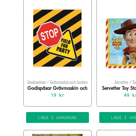
Godispåsar
/
Grävmaskin och fordon
Servetter
/
To
Godispåsar Grävmaskin och
Servetter Toy St
fordon 8-pack
19
kr
49
k
LÄGG I VARUKORG
LÄGG I VA