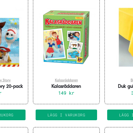
y Story
Kalasräddaren
B
ory 20-pack
Kalasräddaren
Duk gu
r
149
kr
RUKORG
LÄGG I VARUKORG
LÄGG 