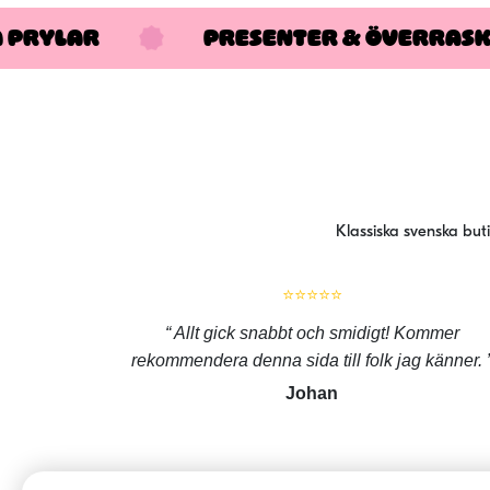
A PRYLAR
PRESENTER & ÖVERRAS
Klassiska svenska but
⭐⭐⭐⭐⭐
Allt gick snabbt och smidigt! Kommer
rekommendera denna sida till folk jag känner.
Johan