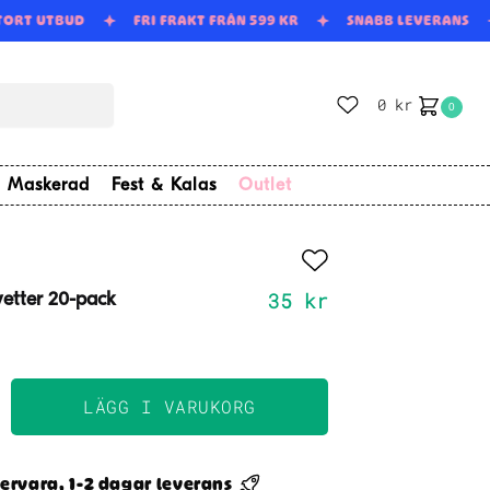
TORT UTBUD
FRI FRAKT FRÅN 599 KR
SNABB LEVERANS
0
kr
0
Maskerad
Fest & Kalas
Outlet
35
kr
vetter 20-pack
LÄGG I VARUKORG
ervara, 1-2 dagar leverans