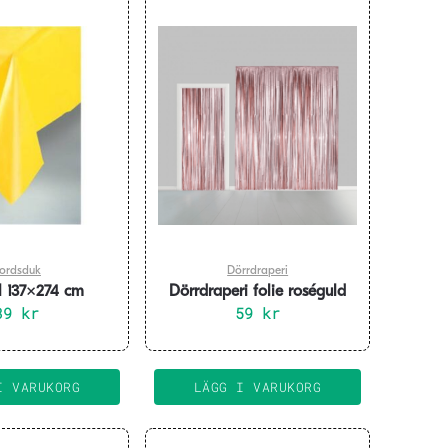
ordsduk
Dörrdraperi
l 137×274 cm
Dörrdraperi folie roséguld
39
kr
240 x 100 cm
59
kr
I VARUKORG
LÄGG I VARUKORG