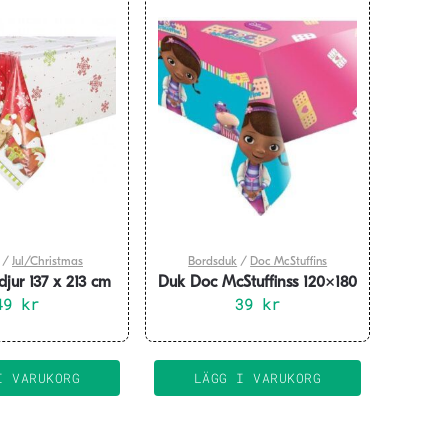
/
Jul/Christmas
Bordsduk
/
Doc McStuffins
djur 137 x 213 cm
Duk Doc McStuffinss 120×180
49
kr
39
cm
kr
I VARUKORG
LÄGG I VARUKORG