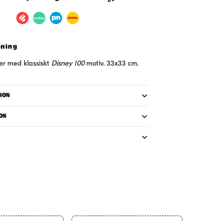
vning
ter med klassiskt
Disney 100
motiv. 33x33 cm.
ION
ON