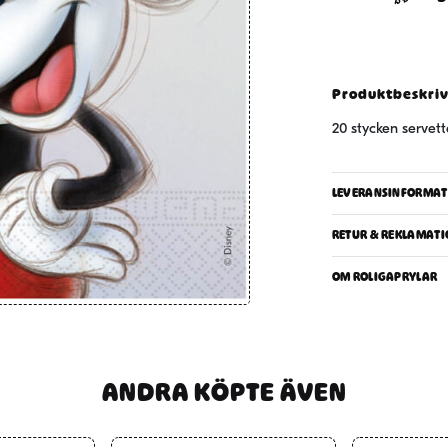
20-
pack
mängd
Produktbeskri
20 stycken servet
LEVERANSINFORMAT
RETUR & REKLAMATI
OM ROLIGAPRYLAR
ANDRA KÖPTE ÄVEN