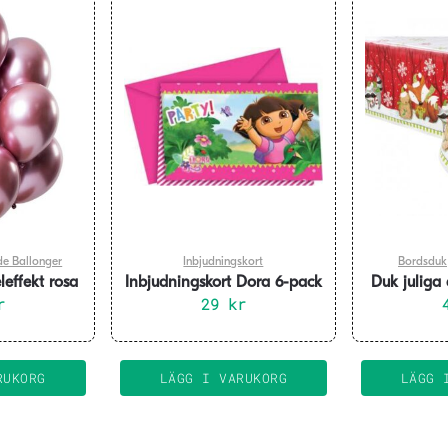
de Ballonger
Inbjudningskort
Bordsduk
effekt rosa
Inbjudningskort Dora 6-pack
Duk juliga 
-pack
r
29
kr
RUKORG
LÄGG I VARUKORG
LÄGG 