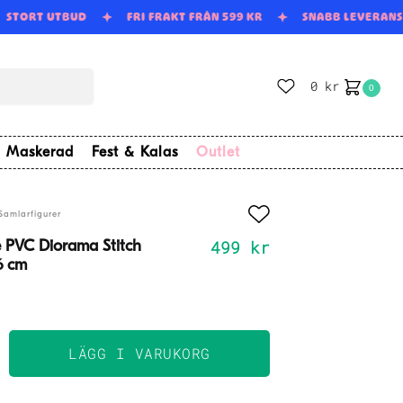
STORT UTBUD
FRI FRAKT FRÅN 599 KR
SNABB LEVERAN
0
kr
0
Maskerad
Fest & Kalas
Outlet
Samlarfigurer
499
kr
 PVC Diorama Stitch
6 cm
LÄGG I VARUKORG