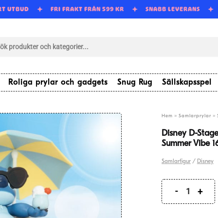
ORT UTBUD
FRI FRAKT FRÅN 599 KR
SNABB LEVERANS
tsökning
Roliga prylar och gadgets
Snug Rug
Sällskapsspel
»
»
Hem
Samlarprylar
Disney D-Stage
Summer Vibe 1
Samlarfigur
/
Disney
Disney
D-