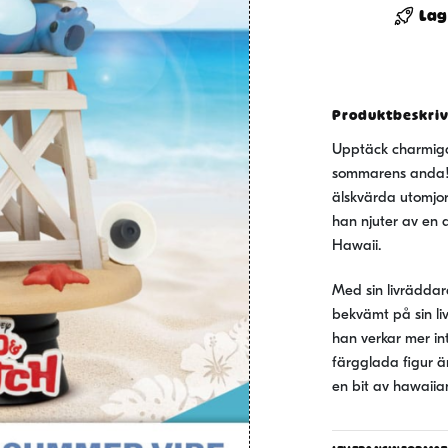
Stage
Lag
PVC
Diorama
Stitch
Summer
Produktbeskri
Vibe
Upptäck charmiga
16
sommarens anda! 
cm
älskvärda utomjor
mängd
han njuter av en 
Hawaii.
Med sin livräddard
bekvämt på sin li
han verkar mer in
färgglada figur är
en bit av hawaiian