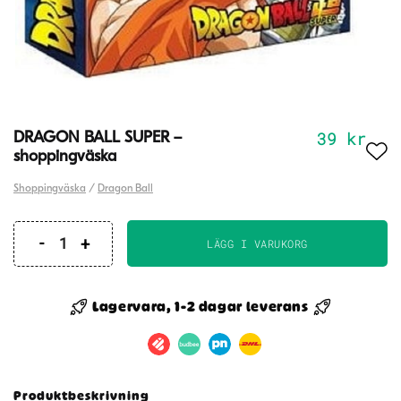
39
kr
DRAGON BALL SUPER –
shoppingväska
Shoppingväska
/
Dragon Ball
LÄGG I VARUKORG
DRAGON
BALL
SUPER
Lagervara, 1-2 dagar leverans
-
shoppingväska
mängd
Produktbeskrivning