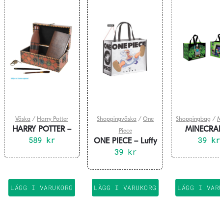
Väska
/
Harry Potter
Shoppingväska
/
One
Shoppingbag
/
M
HARRY POTTER –
MINECRAF
Piece
Quidditch Trunk –
589
kr
Survival M
39
kr
ONE PIECE – Luffy
Premium Gift Set
Shoppingv
Gear 5 –
39
kr
Shoppingväska
LÄGG I VARUKORG
LÄGG I VARUKORG
LÄGG I VAR