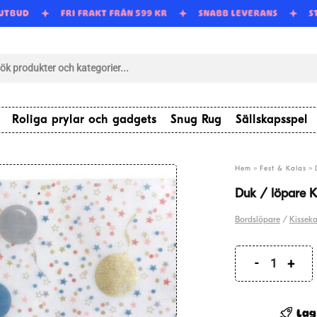
 UTBUD
FRI FRAKT FRÅN 599 KR
SNABB LEVERANS
tsökning
Roliga prylar och gadgets
Snug Rug
Sällskapsspel
»
»
Hem
Fest & Kalas
Duk / löpare 
Bordslöpare
/
Kisseka
Duk
/
löpare
Lag