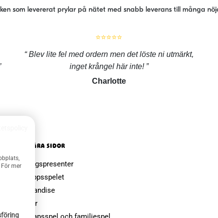
iken som levererat prylar på nätet med snabb leverans till många nö
⭐⭐⭐⭐⭐
Blev lite fel med ordern men det löste ni utmärkt,
inget krångel här inte!
Charlotte
tetspolicy
POPULÄRA SIDOR
bbplats,
Farsdagspresenter
. För mer
Julklappsspelet
Merchandise
Muggar
föring
Sällskapsspel och familjespel