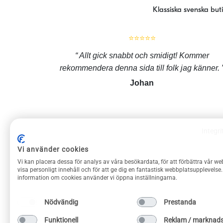
Klassiska svenska but
⭐⭐⭐⭐⭐
Allt gick snabbt och smidigt! Kommer
rekommendera denna sida till folk jag känner.
Johan
Integri
Vi använder cookies
ROLIGAPRYLAR KUNDSERVICE
Vi kan placera dessa för analys av våra besökardata, för att förbättra vår we
Om Roliga prylar
visa personligt innehåll och för att ge dig en fantastisk webbplatsupplevelse
information om cookies använder vi öppna inställningarna.
Kontakta oss
Frakt & returer
Nödvändig
Prestanda
Köpvillkor
Funktionell
Reklam / marknads
Integritetspolicy