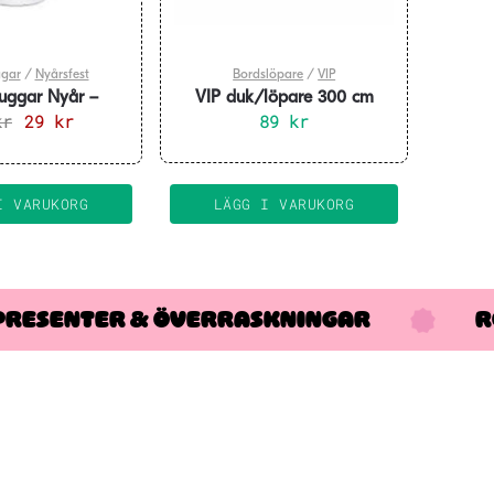
ggar
/
Nyårsfest
Bordslöpare
/
VIP
uggar Nyår –
VIP duk/löpare 300 cm
inliga 8-pack
kr
Det
29
kr
Det
89
kr
ursprungliga
nuvarande
priset
priset
var:
är:
I VARUKORG
LÄGG I VARUKORG
45 kr.
29 kr.
PRESENTER & ÖVERRASKNINGAR
R