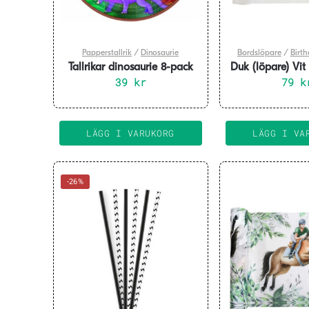
Papperstallrik
/
Dinosaurie
Bordslöpare
/
Birt
Tallrikar dinosaurie 8-pack
Duk (löpare) Vit
39
kr
30 år, 30×
79
k
LÄGG I VARUKORG
LÄGG I VA
-26%