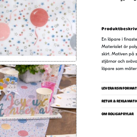
KisseKat
27x300
cm
mängd
Produktbeskri
En löpare i finas
Materialet är poly
skirt. Motiven på 
stjärnor och sväv
löpare som mäter
LEVERANSINFORMAT
RETUR & REKLAMATI
OM ROLIGAPRYLAR