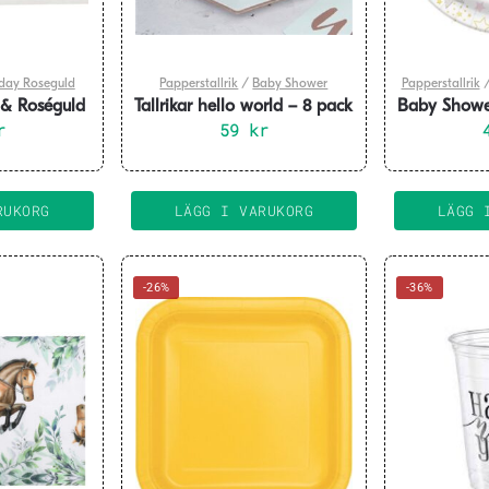
hday Roseguld
Papperstallrik
/
Baby Shower
Papperstallrik
 & Roséguld
Tallrikar hello world – 8 pack
Baby Shower 
500 cm
r
59
kr
RUKORG
LÄGG I VARUKORG
LÄGG 
-26%
-36%