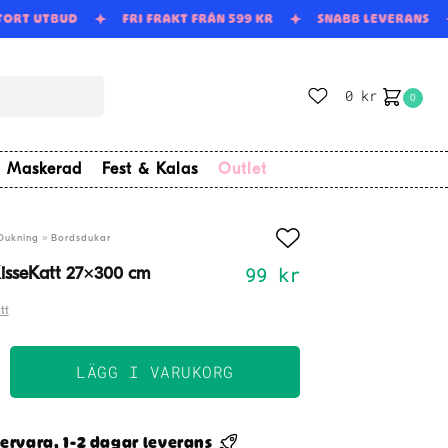
STORT UTBUD
FRI FRAKT FRÅN 599 KR
SNABB LEVERANS
0
kr
0
Maskerad
Fest & Kalas
Outlet
»
Dukning
Bordsdukar
99
kr
KisseKatt 27×300 cm
tt
LÄGG I VARUKORG
ervara, 1-2 dagar leverans