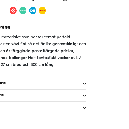
t
vning
te materialet som passar temat perfekt.
ester, vävt fint så det är lite genomskinligt och
sen är färgglada pastellfärgade prickar,
ande ballonger Helt fantastiskt vacker duk /
 27 cm bred och 300 cm lång.
ION
ON