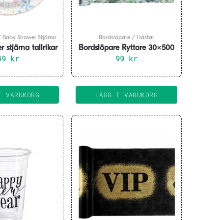
/
Baby Shower Stjärna
Bordslöpare
/
Hästar
stjärna tallrikar
Bordslöpare Ryttare 30×500
8-pack
49
kr
99
cm
kr
I VARUKORG
LÄGG I VARUKORG