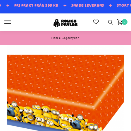
Skip
Skip
D
FRI FRAKT FRÅN 599 KR
SNABB LEVERANS
STORT
to
to
navigation
content
0
»
Hem
Lagerhyllan