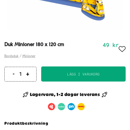
49
kr
Duk Minioner 180 x 120 cm
Bordsduk
/
Minioner
LÄGG I VARUKORG
Duk
Minioner
180
Lagervara, 1-2 dagar leverans
x
120
cm
mängd
Produktbeskrivning