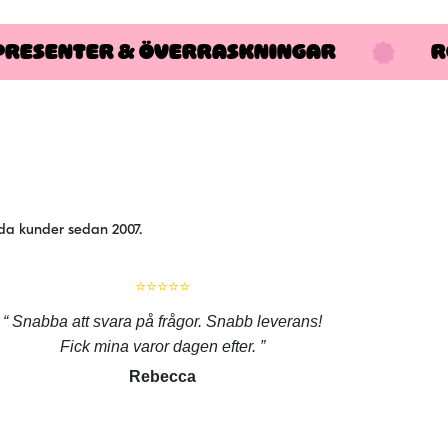
PRESENTER & ÖVERRASKNINGAR
R
jda kunder sedan 2007.
⭐⭐⭐⭐⭐
Snabba att svara på frågor. Snabb leverans!
Fick mina varor dagen efter.
Rebecca