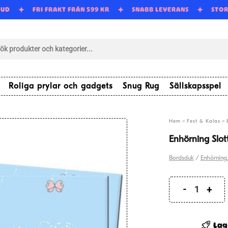
BUD
FRI FRAKT FRÅN 599 KR
SNABB LEVERANS
STO
tsökning
Roliga prylar och gadgets
Snug Rug
Sällskapsspel
»
»
Hem
Fest & Kalas
Enhörning Slo
Bordsduk
/
Enhörning
Enhörni
Slott
Bordsdu
Lag