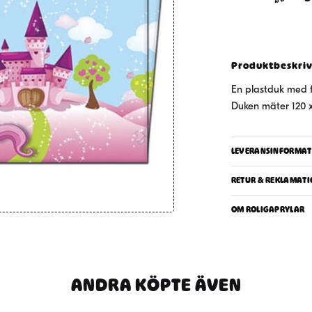
120x18
mängd
Produktbeskri
En plastduk med f
Duken mäter 120 x
LEVERANSINFORMAT
RETUR & REKLAMATI
OM ROLIGAPRYLAR
ANDRA KÖPTE ÄVEN