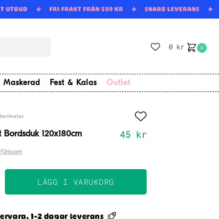
RT UTBUD
FRI FRAKT FRÅN 599 KR
SNABB LEVERANS
0
kr
0
Maskerad
Fest & Kalas
Outlet
Barnkalas
45
kr
tt Bordsduk 120x180cm
/Unicorn
LÄGG I VARUKORG
ng
k
ervara, 1-2 dagar leverans