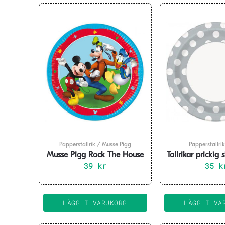
Papperstallrik
/
Musse Pigg
Papperstallrik
Musse Pigg Rock The House
Tallrikar prickig 
Tallrikar 23 cm 8-pack
39
kr
35
k
LÄGG I VARUKORG
LÄGG I VA