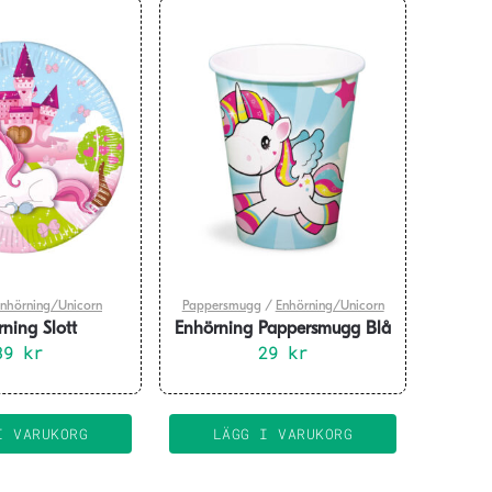
nhörning/Unicorn
Pappersmugg
/
Enhörning/Unicorn
ning Slott
Enhörning Pappersmugg Blå
ietter 20 cm 8-
39
kr
8-pack
29
kr
pack
I VARUKORG
LÄGG I VARUKORG