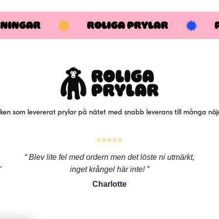
KNINGAR
ROLIGA PRYLAR
iken som levererat prylar på nätet med snabb leverans till många nö
⭐⭐⭐⭐⭐
Blev lite fel med ordern men det löste ni utmärkt,
inget krångel här inte!
Charlotte