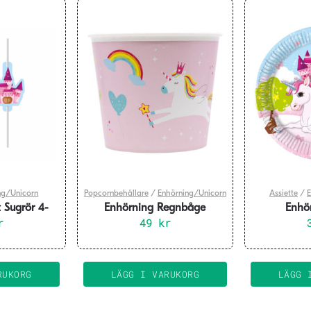
ng/Unicorn
Popcornbehållare
/
Enhörning/Unicorn
Assiette
/
E
 Sugrör 4-
Enhörning Regnbåge
Enhör
r
Popcornbehållare
49
kr
Pappersass
Återanvändningsbar 2,2 L
RUKORG
LÄGG I VARUKORG
LÄGG 