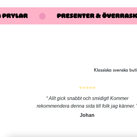
A PRYLAR
PRESENTER & ÖVERRAS
Klassiska svenska but
⭐⭐⭐⭐⭐
Allt gick snabbt och smidigt! Kommer
rekommendera denna sida till folk jag känner.
Johan