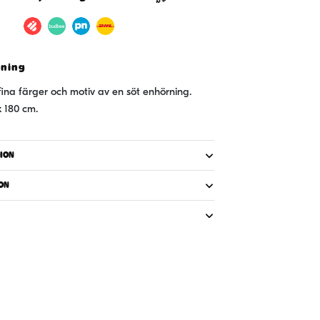
0cm
vning
ina färger och motiv av en söt enhörning.
 180 cm.
ION
ON