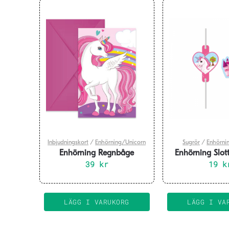
Inbjudningskort
/
Enhörning/Unicorn
Sugrör
/
Enhörni
Enhörning Regnbåge
Enhörning Slott
Inbjudningskort 6-pack
39
kr
19
pack
k
LÄGG I VARUKORG
LÄGG I VA