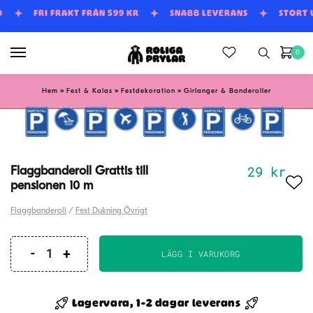
Skip
Skip
D
FRI FRAKT FRÅN 599 KR
SNABB LEVERANS
STORT
to
to
navigation
content
0
»
»
»
Hem
Fest & Kalas
Festdekoration
Girlanger & Banderoller
29
kr
Flaggbanderoll Grattis till
pensionen 10 m
Flaggbanderoll
/
Fest Dukning Övrigt
LÄGG I VARUKORG
Flaggbanderoll
Grattis
till
Lagervara, 1-2 dagar leverans
pensionen