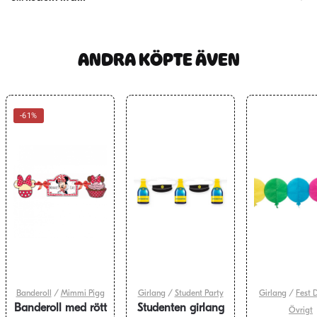
ANDRA KÖPTE ÄVEN
-61%
Banderoll
/
Mimmi Pigg
Girlang
/
Student Party
Girlang
/
Fest 
Banderoll med rött
Studenten girlang
Övrigt