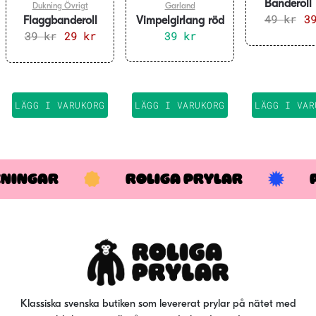
Banderoll
Dukning Övrigt
Garland
49
Surprise
kr
De
3
Flaggbanderoll
Vimpelgirlang röd
formklip
ur
39
Skrivbar 6 m
kr
Det
29
kr
Det
39
10 m
kr
pri
ursprungliga
nuvarande
var
priset
priset
49 
var:
är:
39 kr.
29 kr.
LÄGG I VARUKORG
LÄGG I VARUKORG
LÄGG I VAR
KNINGAR
ROLIGA PRYLAR
Klassiska svenska butiken som levererat prylar på nätet med