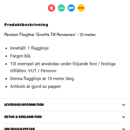
10
m
mängd
Produktbeskrivning
Pension Flagline 'Grattis Till Pensionen' - 10 meter.
Innehåll: 1 flagglinje
Färgen blå.
Till exempel att användas under följande fest / festliga
tillfällen: VUT / Pension
Denna flagglinje är 10 meter lång.
Artikeln är gjord av papper
LEVERANSINFORMATION
RETUR & REKLAMATION
OM ROLIGAPRYLAR