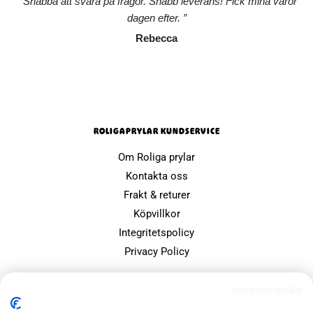
Snabba att svara på frågor. Snabb leverans! Fick mina varor
dagen efter.
Rebecca
ROLIGAPRYLAR KUNDSERVICE
Om Roliga prylar
Kontakta oss
Frakt & returer
Köpvillkor
Integritetspolicy
Privacy Policy
POPULÄRA SIDOR
Integritetspolicy
Farsdagspresenter