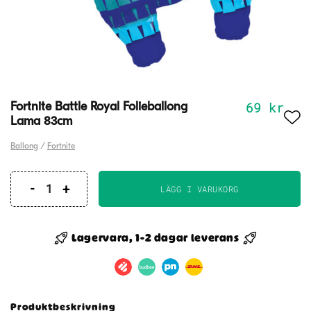
69
kr
Fortnite Battle Royal Folieballong
Lama 83cm
Ballong
/
Fortnite
LÄGG I VARUKORG
Fortnite
Battle
Royal
Lagervara, 1-2 dagar leverans
Folieballong
Lama
83cm
mängd
Produktbeskrivning