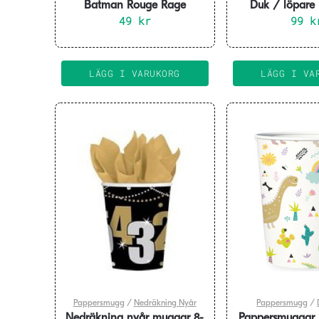
Batman Rouge Rage
Duk / löpare 
Papperstallrikar 8-pack
49
kr
27×300
99
k
LÄGG I VARUKORG
LÄGG I VA
Pappersmugg
/
Nedräkning Nyår
Pappersmugg
/
Nedräkning nyår muggar 8-
Pappersmuggar 