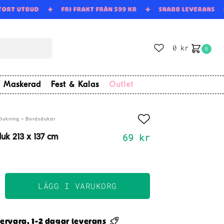
STORT UTBUD
FRI FRAKT FRÅN 599 KR
SNABB LEVERANS
0
kr
0
Maskerad
Fest & Kalas
Outlet
»
Dukning
Bordsdukar
69
kr
uk 213 x 137 cm
LÄGG I VARUKORG
k
ervara, 1-2 dagar leverans