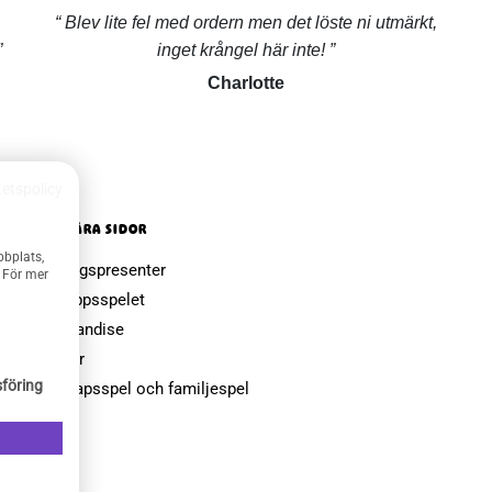
Blev lite fel med ordern men det löste ni utmärkt,
inget krångel här inte!
Charlotte
tetspolicy
POPULÄRA SIDOR
bbplats,
Farsdagspresenter
. För mer
Julklappsspelet
Merchandise
Muggar
föring
Sällskapsspel och familjespel