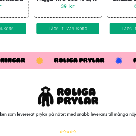
pack
r
39
pack
kr
RUKORG
LÄGG I VARUKORG
LÄGG 
KNINGAR
ROLIGA PRYLAR
iken som levererat prylar på nätet med snabb leverans till många nö
⭐⭐⭐⭐⭐