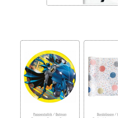
Papperstallrik
/
Batman
Bordslöpare
/