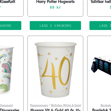
KisseKatt
Harry Potter Hogwarts
Tallrikar he
 cm
r
Houses Bordsduk 180×120 cm
69
kr
RUKORG
LÄGG I VARUKORG
LÄGG 
Dinosaurie
Pappersmugg
/
Birthday White & Gold
Bordsd
Dinosaurier
Muggar Vit & Guld 40 år, 10-
Bordsduk S