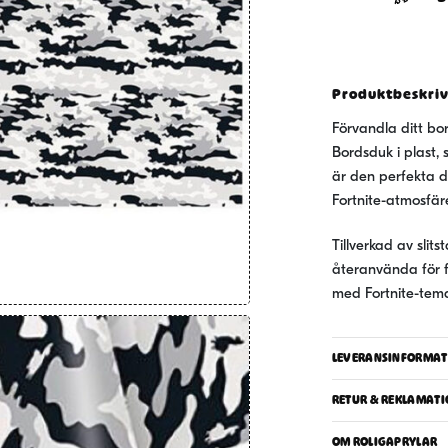
x
137
cm
mängd
Produktbeskri
Förvandla ditt bor
Bordsduk i plast,
är den perfekta d
Fortnite-atmosfäre
Tillverkad av slit
återanvända för f
med Fortnite-tema
LEVERANSINFORMAT
RETUR & REKLAMATI
OM ROLIGAPRYLAR