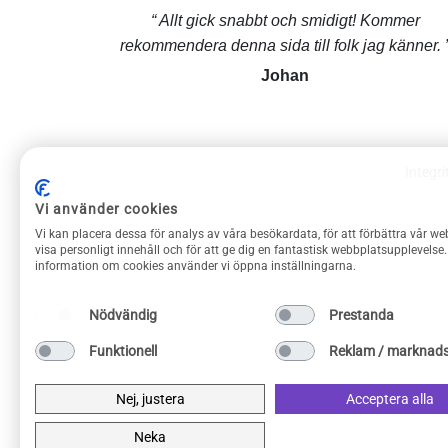
Allt gick snabbt och smidigt! Kommer
rekommendera denna sida till folk jag känner.
Johan
Integri
Vi använder cookies
ROLIGAPRYLAR KUNDSERVICE
Vi kan placera dessa för analys av våra besökardata, för att förbättra vår we
Om Roliga prylar
visa personligt innehåll och för att ge dig en fantastisk webbplatsupplevelse
information om cookies använder vi öppna inställningarna.
Kontakta oss
Frakt & returer
Nödvändig
Prestanda
Köpvillkor
Funktionell
Reklam / marknads
Integritetspolicy
Privacy Policy
Nej, justera
Acceptera alla
Neka