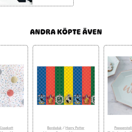
ANDRA KÖPTE ÄVEN
Kissekatt
Bordsduk
/
Harry Potter
Papperstall