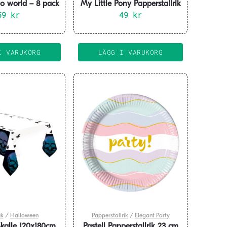
llo world – 8 pack
My Little Pony Papperstallrik
59
kr
23cm 8-pack
49
kr
I VARUKORG
LÄGG I VARUKORG
uk
/
Halloween
Papperstallrik
/
Elegant Party
kalle 120x180cm
Pastell Papperstallrik 23 cm