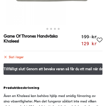
199
kr
Game Of Thrones Handväska
Khaleesi
Det
Det
129
kr
ursprungl
nuv
priset
pri
Slut i lager
var:
är:
199 kr.
129
Produktbeskrivning
Även en Khaleesi kan behöva hjälp med smidig förvaring av
sina väsentligheter. Men det fungerar såklart inte med vilken