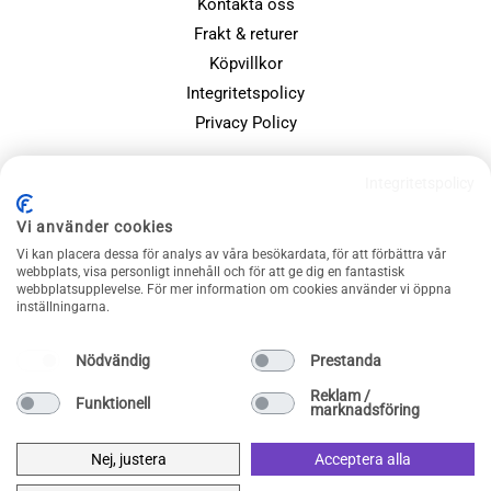
Kontakta oss
Frakt & returer
Köpvillkor
Integritetspolicy
Privacy Policy
POPULÄRA SIDOR
Integritetspolicy
Farsdagspresenter
Vi använder cookies
Julklappsspelet
Vi kan placera dessa för analys av våra besökardata, för att förbättra vår
webbplats, visa personligt innehåll och för att ge dig en fantastisk
Merchandise
webbplatsupplevelse. För mer information om cookies använder vi öppna
Muggar
inställningarna.
Sällskapsspel och familjespel
Nödvändig
Prestanda
Reklam /
Funktionell
marknadsföring
Nej, justera
Acceptera alla