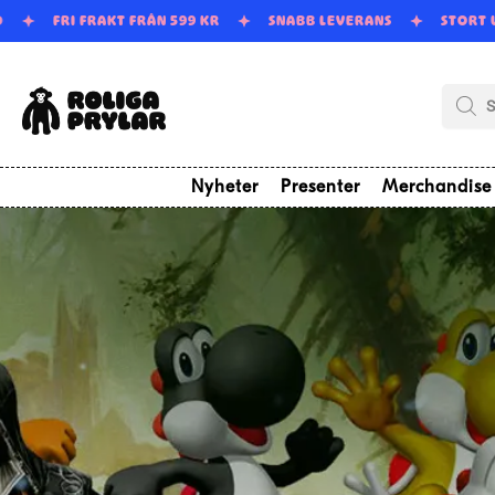
Skip
Skip
D
FRI FRAKT FRÅN 599 KR
SNABB LEVERANS
STORT
to
to
navigation
content
Produk
Nyheter
Presenter
Merchandise