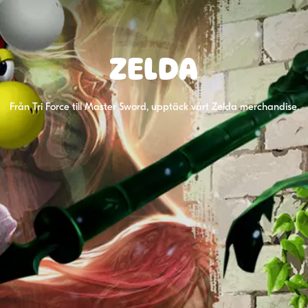
ZELDA
Från Tri Force till Master Sword, upptäck vårt Zelda merchandise.