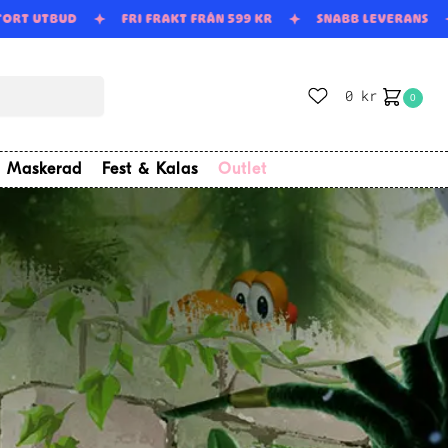
TORT UTBUD
FRI FRAKT FRÅN 599 KR
SNABB LEVERANS
0
kr
0
Maskerad
Fest & Kalas
Outlet