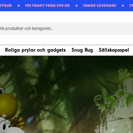
 UTBUD
FRI FRAKT FRÅN 599 KR
SNABB LEVERANS
S
tsökning
Roliga prylar och gadgets
Snug Rug
Sällskapsspel