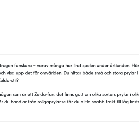
 trogen fanskara – varav många har lirat spelen under årtionden. Här 
t och visa upp det för omvärlden. Du hittar både små och stora prylar
elda-stil?
ågon som är ett Zelda-fan: det finns gott om olika sorters prylar i ol
 När du handlar från roligaprylar.se får du alltid snabb frakt till låg ko