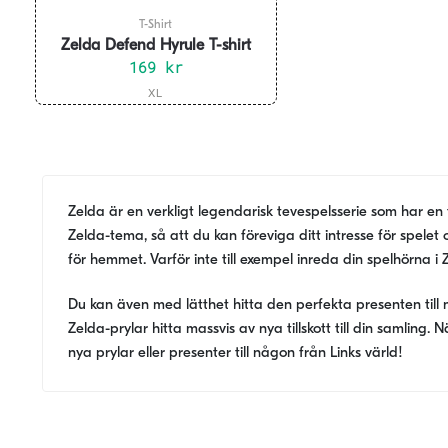
T-Shirt
Zelda Defend Hyrule T-shirt
169
kr
Den
XL
här
produkten
har
flera
Zelda är en verkligt legendarisk tevespelsserie som har en
varianter.
Zelda-tema, så att du kan föreviga ditt intresse för spele
De
för hemmet. Varför inte till exempel inreda din spelhörna i Z
olika
alternativen
Du kan även med lätthet hitta den perfekta presenten till n
kan
Zelda-prylar hitta massvis av nya tillskott till din samling.
väljas
nya prylar eller presenter till någon från Links värld!
på
produktsidan