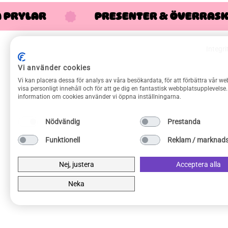
A PRYLAR
PRESENTER & ÖVERRAS
Integri
Vi använder cookies
Vi kan placera dessa för analys av våra besökardata, för att förbättra vår we
visa personligt innehåll och för att ge dig en fantastisk webbplatsupplevelse
information om cookies använder vi öppna inställningarna.
Klassiska svenska but
Nödvändig
Prestanda
⭐⭐⭐⭐⭐
Funktionell
Reklam / marknads
Allt gick snabbt och smidigt! Kommer
Nej, justera
Acceptera alla
rekommendera denna sida till folk jag känner.
Johan
Neka