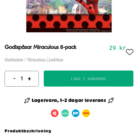
29
kr
Godispåsar Miraculous 8-pack
Godispåsar
/
Miraculous / Ladybug
LÄGG I VARUKORG
Godispåsar
Miraculous
8-
Lagervara, 1-2 dagar leverans
pack
mängd
Produktbeskrivning