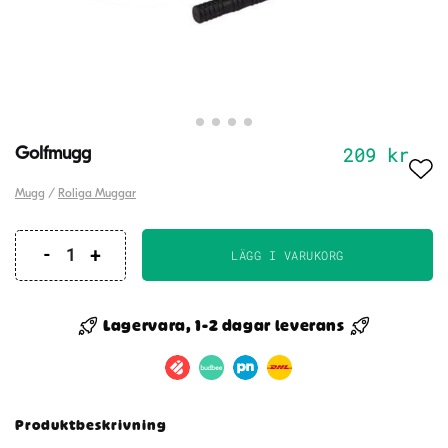
209
kr
Golfmugg
Mugg
/
Roliga Muggar
LÄGG I VARUKORG
Golfmugg
mängd
Lagervara, 1-2 dagar leverans
Produktbeskrivning