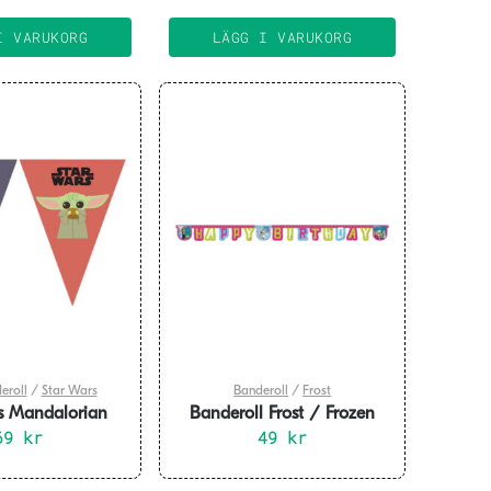
98 kr.
69 kr.
I VARUKORG
LÄGG I VARUKORG
eroll
/
Star Wars
Banderoll
/
Frost
s Mandalorian
Banderoll Frost / Frozen
gbanderoll
69
kr
alpin formklippt
49
kr