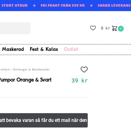
STORT UTBUD
FRI FRAKT FRÅN 599 KR
SNABB LEVERAN
0
kr
0
Maskerad
Fest & Kalas
Outlet
»
ration
Girlanger & Banderoller
39
kr
Pumpor Orange & Svart