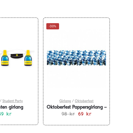
-30%
/
Student Party
Girlang
/
Oktoberfest
ten girlang
Oktoberfest Pappersgirlang –
nthattar &
49
kr
98
kr
4 m
Det
69
kr
Det
neflaskor 6 m
ursprungliga
nuvarande
priset
priset
var:
är: