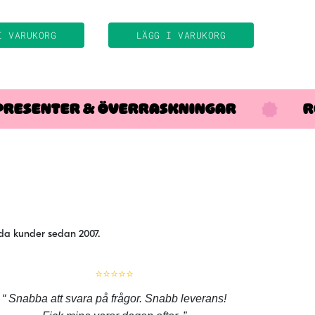
I VARUKORG
LÄGG I VARUKORG
PRESENTER & ÖVERRASKNINGAR
R
jda kunder sedan 2007.
⭐⭐⭐⭐⭐
Snabba att svara på frågor. Snabb leverans!