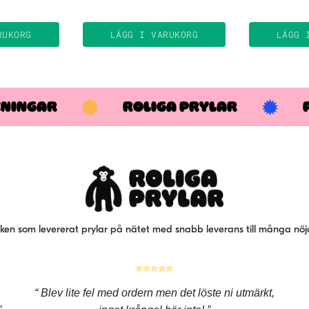
odukten
r
RUKORG
LÄGG I VARUKORG
LÄGG 
ra
rianter.
e
KNINGAR
ika
ROLIGA PRYLAR
ternativen
n
ljas
oduktsidan
iken som levererat prylar på nätet med snabb leverans till många nö
⭐⭐⭐⭐⭐
Blev lite fel med ordern men det löste ni utmärkt,