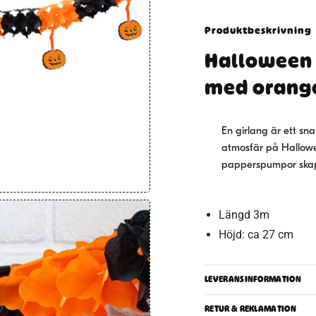
Produktbeskrivning
Halloween 
med orang
En girlang är ett sna
atmosfär på Hallow
papperspumpor skap
Längd 3m
Höjd: ca 27 cm
LEVERANSINFORMATION
RETUR & REKLAMATION