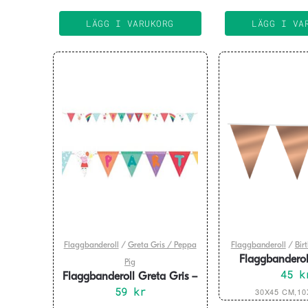
49
LÄGG I VARUKORG
LÄGG I VA
Flaggbanderoll
/
Greta Gris / Peppa
Flaggbanderoll
/
Bir
Flaggbanderol
Pig
roséguld – fler
45
k
Flaggbanderoll Greta Gris –
De
papp 330 cm
59
kr
30X45 CM,10
hä