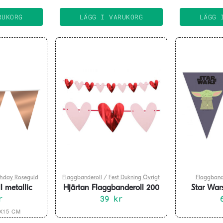
 kr.
39 kr.
RUKORG
LÄGG I VARUKORG
LÄGG 
thday Roseguld
Flaggbanderoll
/
Fest Dukning Övrigt
Flaggband
l metallic
Hjärtan Flaggbanderoll 200
Star War
a storlekar
r
39
cm
kr
Flag
n
X15 CM
r