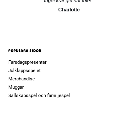
inget krångel här inte!
Charlotte
POPULÄRA SIDOR
Farsdagspresenter
Julklappsspelet
Merchandise
Muggar
Sällskapsspel och familjespel