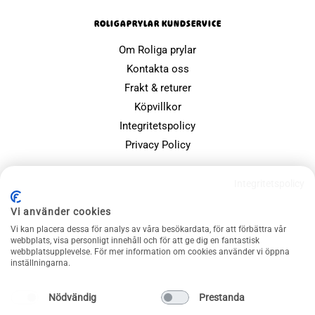
ROLIGAPRYLAR KUNDSERVICE
Om Roliga prylar
Kontakta oss
Frakt & returer
Köpvillkor
Integritetspolicy
Privacy Policy
POPULÄRA SIDOR
Integritetspolicy
Farsdagspresenter
Vi använder cookies
Julklappsspelet
Vi kan placera dessa för analys av våra besökardata, för att förbättra vår
Merchandise
webbplats, visa personligt innehåll och för att ge dig en fantastisk
webbplatsupplevelse. För mer information om cookies använder vi öppna
Muggar
inställningarna.
Sällskapsspel och familjespel
Nödvändig
Prestanda