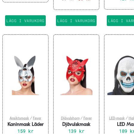
Huva 43x
ursprungliga
nuvarande
priset
priset
var:
är:
LÄGG I VARUKORG
LÄGG I VARUKORG
LÄGG I VAR
59 kr.
39 kr.
Ansiktsmask
/
Fever
Djävulshorn
/
Fever
LED-mask
/
Ha
Kaninmask Läder
Djävulskmask
LED Ma
159
Silver
kr
Läder Röd
139
kr
Dödskalle
189
k