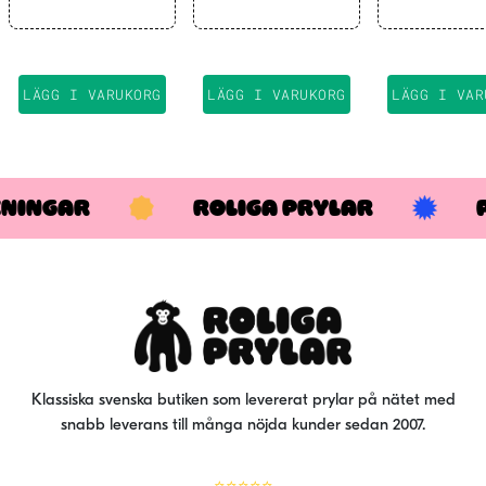
Huva B
LÄGG I VARUKORG
LÄGG I VARUKORG
LÄGG I VAR
KNINGAR
ROLIGA PRYLAR
Klassiska svenska butiken som levererat prylar på nätet med
snabb leverans till många nöjda kunder sedan 2007.
⭐⭐⭐⭐⭐