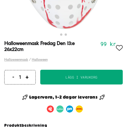
99
kr
Halloweenmask Fredag ​​Den 13:e
26x22cm
Halloweenmask
/
Halloween
LÄGG I VARUKORG
Halloweenmask
Fredag
Lagervara, 1-2 dagar leverans
Den
13:e
26x22cm
mängd
Produktbeskrivning