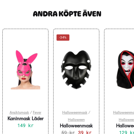
ANDRA KÖPTE ÄVEN
-34%
Ansiktsmask
/
Fever
Halloweenmask
/
Halloweenm
Kaninmask Läder
Halloween
Hallowee
149
Rosa
kr
Halloweenmask
Hallowe
59
Svart 22x17cm
kr
Det
39
kr
Det
Vampyrmas
129
k