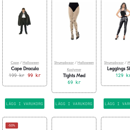
Cape
/
Halloween
Strumpbyxor
/
Halloween
Strumpbyxor
/
M
Cape Dracula
Leggings Sk
Kostymer
199
Barn – Onesize
kr
Det
99
kr
Det
129
k
Tights Med
ursprungliga
nuvarande
Spindlar
69
kr
priset
priset
var:
är:
199 kr.
99 kr.
LÄGG I VARUKORG
LÄGG I VARUKORG
LÄGG I VAR
-50%