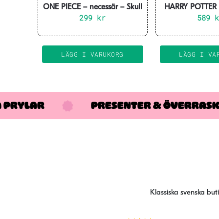
ONE PIECE – necessär – Skull
HARRY POTTER –
299
Luffy
kr
Crest Hufflepuf
589
Gift S
LÄGG I VARUKORG
LÄGG I VA
A PRYLAR
PRESENTER & ÖVERRAS
Klassiska svenska but