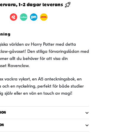
ervara, 1-2 dagar leverans
l
aw
vning
m
ska världen av Harry Potter med detta
law-gåvoset! Den stiliga förvaringslådan med
er allt du behöver för att visa din
huset Ravenclaw.
sex vackra vykort, en A5 anteckningsbok, en
 och en nyckelring, perfekt för både studier
g själv eller en vän en touch av magi!
ION
ON