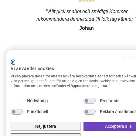
⭐⭐⭐⭐⭐
Allt gick snabbt och smidigt! Kommer
rekommendera denna sida till folk jag känner.
Johan
Integri
Vi använder cookies
ROLIGAPRYLAR KUNDSERVICE
Vi kan placera dessa för analys av våra besökardata, för att förbättra vår we
Om Roliga prylar
visa personligt innehåll och för att ge dig en fantastisk webbplatsupplevelse
information om cookies använder vi öppna inställningarna.
Kontakta oss
Frakt & returer
Nödvändig
Prestanda
Köpvillkor
Funktionell
Reklam / marknads
Integritetspolicy
Privacy Policy
Nej, justera
Acceptera alla