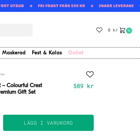
TORT UTBUD
FRI FRAKT FRÅN 599 KR
SNABB LEVERANS
0
kr
0
Maskerad
Fest & Kalas
Outlet
ter
589
kr
– Colourful Crest
emium Gift Set
LÄGG I VARUKORG