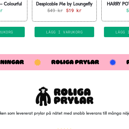
 Colourful
Despicable Me by Loungefly
HARRY POT
f – Premium
kr
549
Ryggsäck Small
kr
Det
519
kr
Det
Crest – P
et
ursprungliga
nuvarande
priset
priset
var:
är:
RUKORG
LÄGG I VARUKORG
LÄGG 
549 kr.
519 kr.
KNINGAR
ROLIGA PRYLAR
iken som levererat prylar på nätet med snabb leverans till många nö