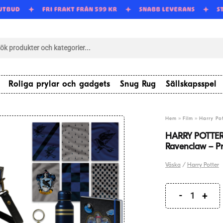
 UTBUD
FRI FRAKT FRÅN 599 KR
SNABB LEVERANS
S
tsökning
Roliga prylar och gadgets
Snug Rug
Sällskapsspel
»
»
Hem
Film
Harry Pot
HARRY POTTER 
Ravenclaw – Pr
Väska
/
Harry Potter
HARRY
POTTER