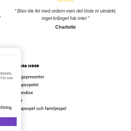
⭐⭐⭐⭐⭐
Blev lite fel med ordern men det löste ni utmärkt,
inget krångel här inte!
Charlotte
tetspolicy
POPULÄRA SIDOR
bbplats,
Farsdagspresenter
. För mer
Julklappsspelet
Merchandise
Muggar
föring
Sällskapsspel och familjespel