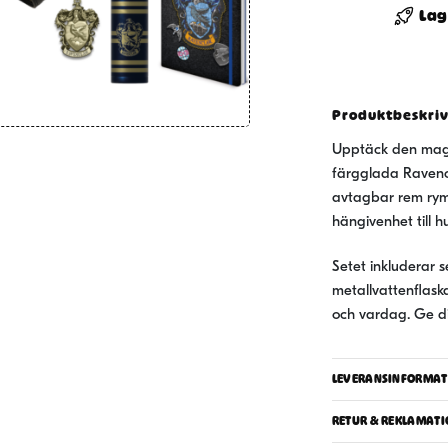
-
Lag
Colourfu
Crest
Ravencl
-
Produktbeskri
Premiu
Upptäck den magi
Gift
färgglada Ravenc
Set
avtagbar rem rymm
mängd
hängivenhet till 
Setet inkluderar 
metallvattenflaska
och vardag. Ge di
LEVERANSINFORMAT
RETUR & REKLAMATI