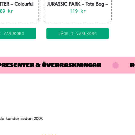
TER – Colourful
JURASSIC PARK – Tote Bag –
remium Gift Set
589
kr
119
Logo
kr
I VARUKORG
LÄGG I VARUKORG
PRESENTER & ÖVERRASKNINGAR
R
jda kunder sedan 2007.