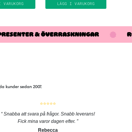
I VARUKORG
LÄGG I VARUKORG
PRESENTER & ÖVERRASKNINGAR
R
jda kunder sedan 2007.
⭐⭐⭐⭐⭐
Snabba att svara på frågor. Snabb leverans!
Fick mina varor dagen efter.
Rebecca