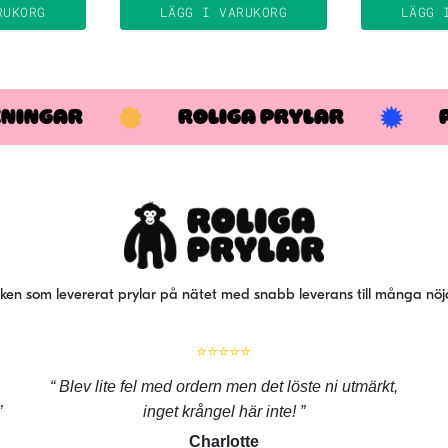
RUKORG
LÄGG I VARUKORG
LÄGG 
KNINGAR
ROLIGA PRYLAR
iken som levererat prylar på nätet med snabb leverans till många nö
⭐⭐⭐⭐⭐
Blev lite fel med ordern men det löste ni utmärkt,
inget krångel här inte!
Charlotte