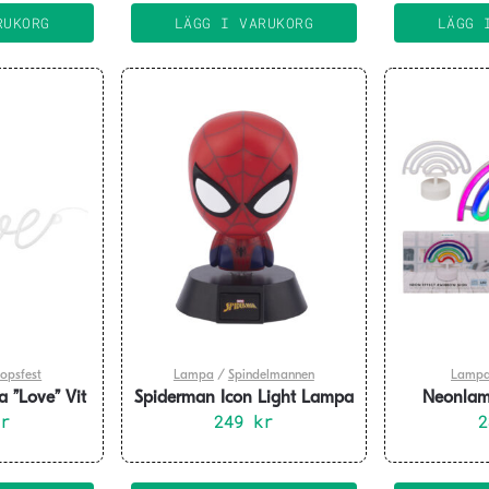
RUKORG
LÄGG I VARUKORG
LÄGG 
lopsfest
Lampa
/
Spindelmannen
Lamp
 ”Love” Vit
Spiderman Icon Light Lampa
Neonlam
kr
249
kr
25x