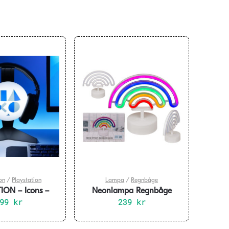
on
/
Playstation
Lampa
/
Regnbåge
ION – Icons –
Neonlampa Regnbåge
Stand with Light
299
kr
25x10x17,5cm
239
kr