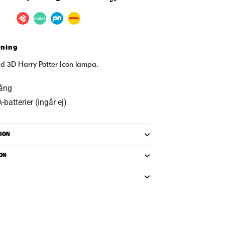
vning
erad 3D Harry Potter Icon lampa.
lång
batterier (ingår ej)
ION
ON