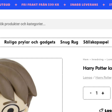
 UTBUD
FRI FRAKT FRÅN 599 KR
SNABB LEVERANS
tsökning
Roliga prylar och gadgets
Snug Rug
Sällskapsspel
»
»
Hem
Inredning
Lam
Harry Potter I
Lampa
/
Harry Potter
Harry
Potter
Icon
Lag