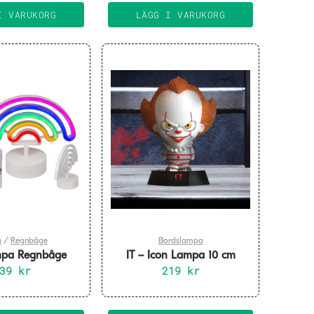
I VARUKORG
LÄGG I VARUKORG
a
/
Regnbåge
Bordslampa
pa Regnbåge
IT – Icon Lampa 10 cm
10x17,5cm
239
kr
219
kr