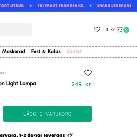
STORT UTBUD
FRI FRAKT FRÅN 599 KR
SNABB LEVERANS
0
kr
0
Maskerad
Fest & Kalas
Outlet
por
249
kr
con Light Lampa
LÄGG I VARUKORG
ervara, 1-2 dagar leverans