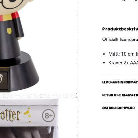
Light
Lampa
mängd
Produktbeskri
Officiellt licensi
Mått: 10 cm 
Kräver 2x AAA-
LEVERANSINFORMAT
RETUR & REKLAMATI
OM ROLIGAPRYLAR