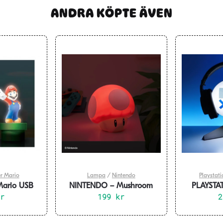
ANDRA KÖPTE ÄVEN
r Mario
Lampa
/
Nintendo
Playstati
ario USB
NINTENDO – Mushroom
PLAYSTAT
kr
Minilampa med ljud
199
kr
Headphone 