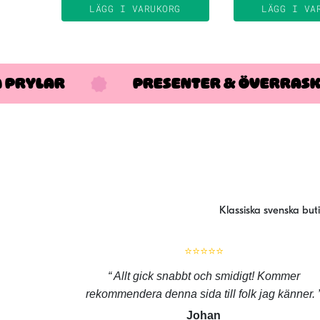
LÄGG I VARUKORG
LÄGG I VA
A PRYLAR
PRESENTER & ÖVERRAS
Klassiska svenska but
⭐⭐⭐⭐⭐
Allt gick snabbt och smidigt! Kommer
rekommendera denna sida till folk jag känner.
Johan