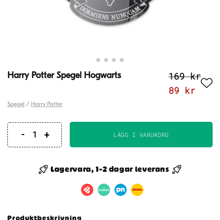
169
kr
Harry Potter Spegel Hogwarts
Det
Det
89
kr
ursprungl
nuva
Spegel
/
Harry Potter
priset
pris
var:
är:
LÄGG I VARUKORG
Harry
169 kr.
89 k
Potter
Spegel
Lagervara, 1-2 dagar leverans
Hogwarts
mängd
Produktbeskrivning