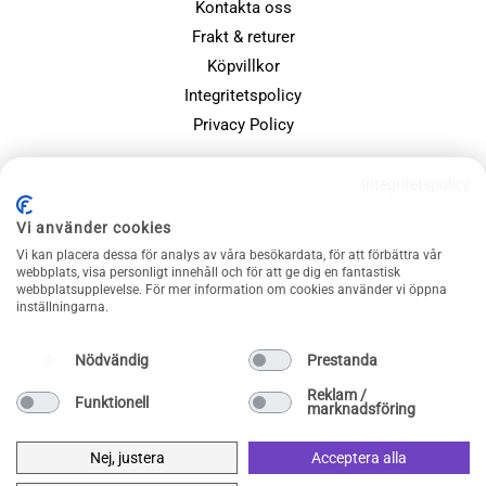
Kontakta oss
Frakt & returer
Köpvillkor
Integritetspolicy
Privacy Policy
POPULÄRA SIDOR
Integritetspolicy
Farsdagspresenter
Vi använder cookies
Julklappsspelet
Vi kan placera dessa för analys av våra besökardata, för att förbättra vår
webbplats, visa personligt innehåll och för att ge dig en fantastisk
Merchandise
webbplatsupplevelse. För mer information om cookies använder vi öppna
Muggar
inställningarna.
Sällskapsspel och familjespel
Nödvändig
Prestanda
Reklam /
Funktionell
marknadsföring
Nej, justera
Acceptera alla