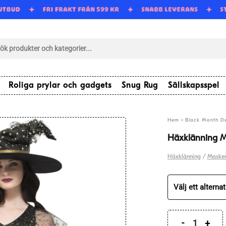
 UTBUD
FRI FRAKT FRÅN 599 KR
SNABB LEVERANS
tsökning
Roliga prylar och gadgets
Snug Rug
Sällskapsspel
»
Hem
Black Month D
Häxklänning M
Häxklänning
/
Masker