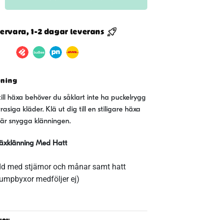
ning
ervara, 1-2 dagar leverans
vning
till häxa behöver du såklart inte ha puckelrygg
asiga kläder. Klä ut dig till en stiligare häxa
här snygga klänningen.
äxklänning Med Hatt
dd med stjärnor och månar samt hatt
rumpbyxor medföljer ej)