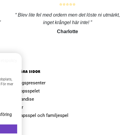
⭐⭐⭐⭐⭐
Blev lite fel med ordern men det löste ni utmärkt,
inget krångel här inte!
Charlotte
tetspolicy
POPULÄRA SIDOR
bbplats,
Farsdagspresenter
. För mer
Julklappsspelet
Merchandise
Muggar
föring
Sällskapsspel och familjespel