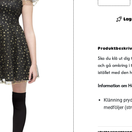
Häxklän
Med
Hatt
Lag
mängd
Produktbeskri
Ska du klä ut dig 
och gå omkring i tr
istället med den 
Information om H
Klänning pry
medföljer (st