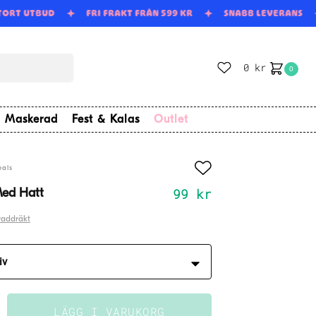
STORT UTBUD
FRI FRAKT FRÅN 599 KR
SNABB LEVERANS
0
kr
0
Maskerad
Fest & Kalas
Outlet
eals
99
kr
ed Hatt
addräkt
LÄGG I VARUKORG