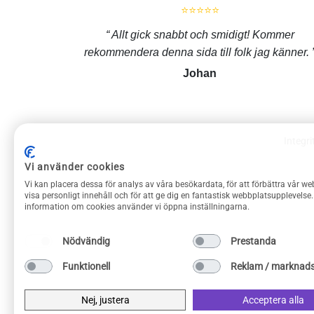
⭐⭐⭐⭐⭐
Allt gick snabbt och smidigt! Kommer
rekommendera denna sida till folk jag känner.
Johan
Integri
ROLIGAPRYLAR KUNDSERVICE
Vi använder cookies
Vi kan placera dessa för analys av våra besökardata, för att förbättra vår we
Om Roliga prylar
visa personligt innehåll och för att ge dig en fantastisk webbplatsupplevelse
information om cookies använder vi öppna inställningarna.
Kontakta oss
Frakt & returer
Nödvändig
Prestanda
Köpvillkor
Funktionell
Reklam / marknads
Integritetspolicy
Privacy Policy
Nej, justera
Acceptera alla