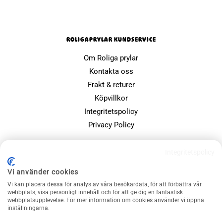
ROLIGAPRYLAR KUNDSERVICE
Om Roliga prylar
Kontakta oss
Frakt & returer
Köpvillkor
Integritetspolicy
Privacy Policy
POPULÄRA SIDOR
Integritetspolicy
Farsdagspresenter
Vi använder cookies
Julklappsspelet
Vi kan placera dessa för analys av våra besökardata, för att förbättra vår
webbplats, visa personligt innehåll och för att ge dig en fantastisk
Merchandise
webbplatsupplevelse. För mer information om cookies använder vi öppna
Muggar
inställningarna.
Sällskapsspel och familjespel