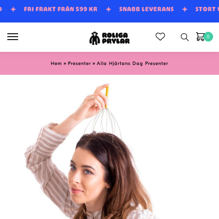
Skip
Skip
D
FRI FRAKT FRÅN 599 KR
SNABB LEVERANS
STORT
to
to
navigation
content
0
»
»
Hem
Presenter
Alla Hjärtans Dag Presenter