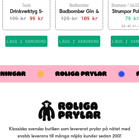
Tools
Badbomber
Strumpor
/
Jul/C
Drinkverktyg 5-
Badbomber Gin &
Strumpor Pol
delar Pretty Useful
199
kr
Det
99
kr
Det
129
kr
Tonic
Det
109
kr
Det
79
kr
Tools
ursprungliga
nuvarande
ursprungliga
nuvarande
De
36-40,41-
priset
priset
priset
priset
här
var:
är:
var:
är:
pro
LÄGG I VARUKORG
LÄGG I VARUKORG
LÄGG I VAR
199 kr.
99 kr.
129 kr.
109 kr.
har
fler
var
De
KNINGAR
ROLIGA PRYLAR
oli
alt
kan
väl
på
pro
Klassiska svenska butiken som levererat prylar på nätet med
snabb leverans till många nöjda kunder sedan 2007.