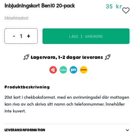
35
kr
Inbjudningskort Ben10 20-pack
Inbjudningskort
LÄGG I VARUKORG
Inbjudningskort
Ben10
20-
Lagervara, 1-2 dagar leverans
pack
mängd
Produktbeskrivning
20st kort i chekboksformat. med en avrinvningsdel där mottagen
kan riva av och skriva sitt namn och telefonnummer. Innehåller
inte kuvert.
LEVERANSINFORMATION