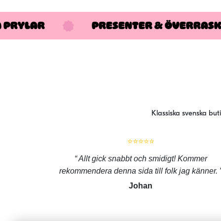
A PRYLAR
PRESENTER & ÖVERRAS
Klassiska svenska but
⭐⭐⭐⭐⭐
Allt gick snabbt och smidigt! Kommer
rekommendera denna sida till folk jag känner.
Johan