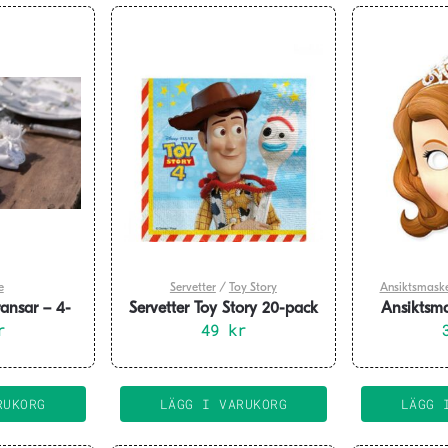
e
Servetter
/
Toy Story
Ansiktsmask
ansar – 4-
Servetter Toy Story 20-pack
Ansiktsma
r
49
kr
förs
RUKORG
LÄGG I VARUKORG
LÄGG 