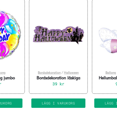
long
Bordsdekoration
/
Halloween
Ballong
ng jumbo
Bordsdekoration läskiga
Heliumbal
r
huset i 3d
39
kr
ro
RUKORG
LÄGG I VARUKORG
LÄGG 