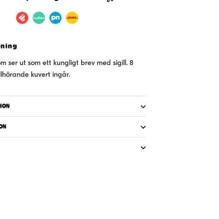
vning
m ser ut som ett kungligt brev med sigill. 8
illhörande kuvert ingår.
ION
ON