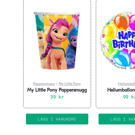
Pappersmugg
/
My Little Pony
Heliumbal
My Little Pony Pappersmugg
Heliumballo
8-pack
39
kr
99
k
LÄGG I VARUKORG
LÄGG I VA