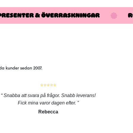
PRESENTER & ÖVERRASKNINGAR
R
jda kunder sedan 2007.
⭐⭐⭐⭐⭐
Snabba att svara på frågor. Snabb leverans!
Fick mina varor dagen efter.
Rebecca