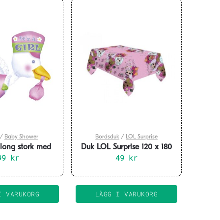
/
Baby Shower
Bordsduk
/
LOL Surprise
long stork med
Duk LOL Surprise 120 x 180
sa hatt
99
kr
49
cm
kr
I VARUKORG
LÄGG I VARUKORG