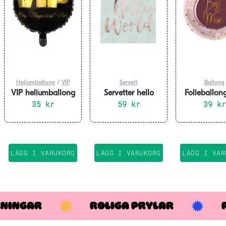
Heliumballong
/
VIP
Servett
Ballong
VIP heliumballong
Servetter hello
Folieballon
35
kr
world 20-pack
59
kr
Mum rosa 
39
kr
LÄGG I VARUKORG
LÄGG I VARUKORG
LÄGG I VAR
KNINGAR
ROLIGA PRYLAR