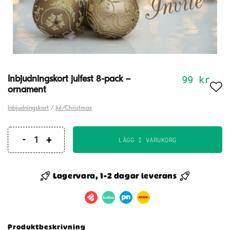
99
kr
Inbjudningskort julfest 8-pack –
ornament
Inbjudningskort
/
Jul/Christmas
LÄGG I VARUKORG
Inbjudningskort
julfest
8-
Lagervara, 1-2 dagar leverans
pack
-
ornament
mängd
Produktbeskrivning