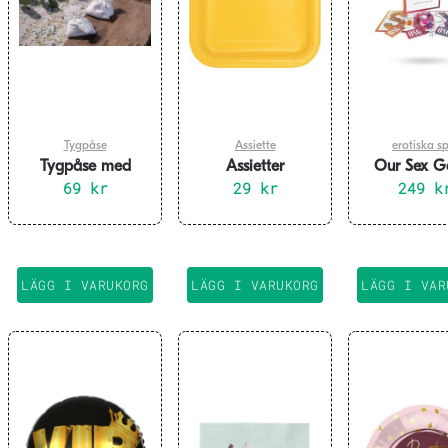
Tygpåse
Assiette
erotiska sp
Tygpåse med
Assietter
Our Sex 
fransar – 4-pack
69
kr
fyrkantiga gula 16-
29
kr
249
k
pack
LÄGG I VARUKORG
LÄGG I VARUKORG
LÄGG I VAR