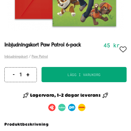
45
kr
Inbjudningskort Paw Patrol 6-pack
Inbjudningskort
/
Paw Patrol
LÄGG I VARUKORG
Inbjudningskort
Paw
Patrol
Lagervara, 1-2 dagar leverans
6-
pack
mängd
Produktbeskrivning