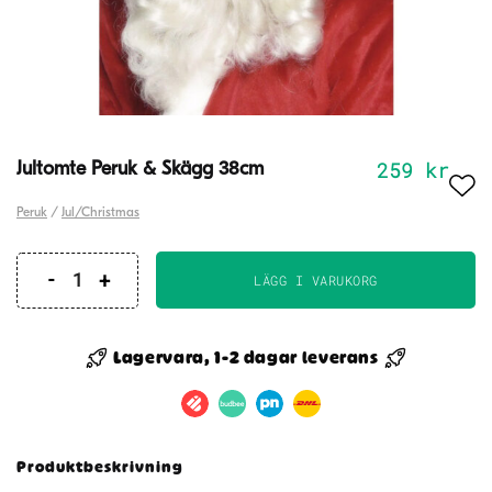
259
kr
Jultomte Peruk & Skägg 38cm
Peruk
/
Jul/Christmas
LÄGG I VARUKORG
Jultomte
Peruk
&
Lagervara, 1-2 dagar leverans
Skägg
38cm
mängd
Produktbeskrivning