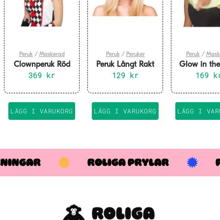
Peruk
/
Maskerad
Peruk
/
Peruker
Peruk
/
Mask
Clownperuk Röd
Peruk Långt Rakt
Glow in the
369
kr
Hår – Blond
129
kr
Peruk L
169
k
LÄGG I VARUKORG
LÄGG I VARUKORG
LÄGG I VAR
KNINGAR
ROLIGA PRYLAR