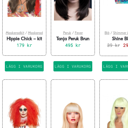
Maskeradkit
/
Maskerad
Peruk
/
Fever
Blå
/
Shimmer 
Hippie Chick – kit
Tanja Peruk Brun
Shine B
179
kr
495
48cm
kr
39
Hästsva
kr
De
2
Shimmer & 
ur
pri
var
LÄGG I VARUKORG
LÄGG I VARUKORG
LÄGG I VAR
39 