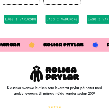
pri
var
29 
LÄGG I VARUKORG
LÄGG I VARUKORG
LÄGG I VAR
KNINGAR
ROLIGA PRYLAR
Klassiska svenska butiken som levererat prylar på nätet med
snabb leverans till många nöjda kunder sedan 2007.
⭐⭐⭐⭐⭐