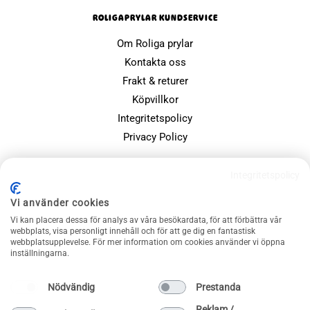
ROLIGAPRYLAR KUNDSERVICE
Om Roliga prylar
Kontakta oss
Frakt & returer
Köpvillkor
Integritetspolicy
Privacy Policy
POPULÄRA SIDOR
Integritetspolicy
Farsdagspresenter
Vi använder cookies
Julklappsspelet
Vi kan placera dessa för analys av våra besökardata, för att förbättra vår
webbplats, visa personligt innehåll och för att ge dig en fantastisk
Merchandise
webbplatsupplevelse. För mer information om cookies använder vi öppna
Muggar
inställningarna.
Sällskapsspel och familjespel
Nödvändig
Prestanda
Reklam /