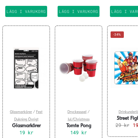
199 kr.
99 kr.
LÄGG I VARUKORG
LÄGG I VARUKORG
LÄGG I VAR
-34%
Glasmarkörer
/
Fest
Dryckesspel
/
Drinkunderl
Street Fig
Dukning Övrigt
Jul/Christmas
Drinkunder
29
kr
De
1
Glasmarkörer
Tomte Pong
ur
pratbubblor 16-
19
kr
149
kr
pack