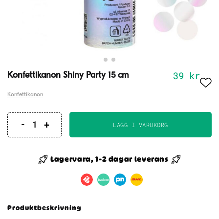
39
kr
Konfettikanon Shiny Party 15 cm
Konfettikanon
LÄGG I VARUKORG
Konfettikanon
Shiny
Party
Lagervara, 1-2 dagar leverans
15
cm
mängd
Produktbeskrivning