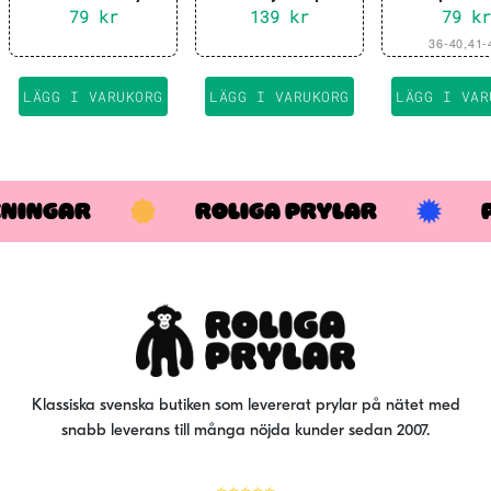
79
kr
Middagsspel
139
kr
79
kr
De
36-40,41-
här
pro
LÄGG I VARUKORG
LÄGG I VARUKORG
LÄGG I VAR
har
fler
var
De
KNINGAR
ROLIGA PRYLAR
oli
alt
kan
väl
på
pro
Klassiska svenska butiken som levererat prylar på nätet med
snabb leverans till många nöjda kunder sedan 2007.