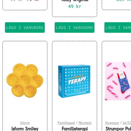
ursprungliga
nuvarande
49
kr
priset
priset
var:
är:
99 kr.
79 kr.
LÄGG I VARUKORG
LÄGG I VARUKORG
LÄGG I VAR
Isform
Familjespel
/
Nicotext
Strumpor
/
Jul/C
Isform Smiley
Familjeterapi
Strumpor Pol