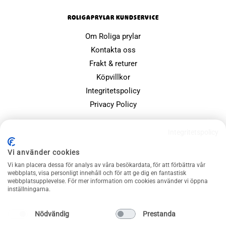
ROLIGAPRYLAR KUNDSERVICE
Om Roliga prylar
Kontakta oss
Frakt & returer
Köpvillkor
Integritetspolicy
Privacy Policy
POPULÄRA SIDOR
Integritetspolicy
Farsdagspresenter
Vi använder cookies
Julklappsspelet
Vi kan placera dessa för analys av våra besökardata, för att förbättra vår
Merchandise
webbplats, visa personligt innehåll och för att ge dig en fantastisk
webbplatsupplevelse. För mer information om cookies använder vi öppna
Muggar
inställningarna.
Sällskapsspel och familjespel
Nödvändig
Prestanda