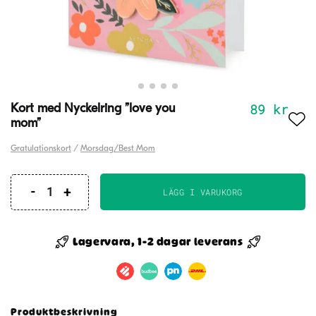
89
kr
Kort med Nyckelring ”love you
mom”
Gratulationskort
/
Morsdag/Best Mom
LÄGG I VARUKORG
Kort
med
Nyckelring
Lagervara, 1-2 dagar leverans
"love
you
mom"
mängd
Produktbeskrivning