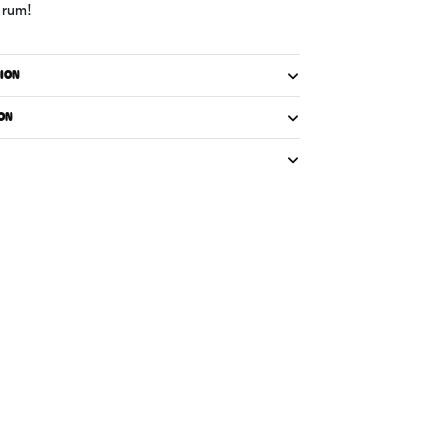
 rum!
ION
ON