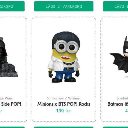
var:
är:
RUKORG
LÄGG I VARUKORG
LÄGG 
799 kr.
639 kr.
tar Wars
Samlarfigur
/
Minioner
Samlarf
k Side POP!
Minions x BTS POP! Rocks
Batman 85
igure Vader
kr
Vinyl Figure Jimin 9 cm
199
kr
POP! Delu
9 cm
Batman 