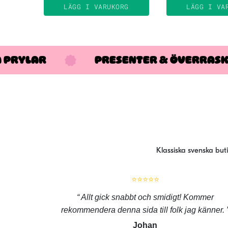
LÄGG I VARUKORG
LÄGG I VA
A PRYLAR
PRESENTER & ÖVERRAS
Klassiska svenska but
⭐⭐⭐⭐⭐
Allt gick snabbt och smidigt! Kommer
rekommendera denna sida till folk jag känner.
Johan