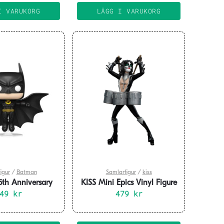
I VARUKORG
LÄGG I VARUKORG
igur
/
Batman
Samlarfigur
/
kiss
th Anniversary
KISS Mini Epics Vinyl Figure
xe Vinyl Figure
449
kr
The Catman 18 cm
479
kr
Soaring 9 cm