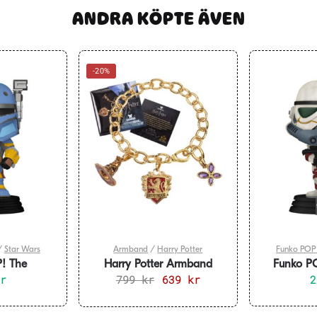
ANDRA KÖPTE ÄVEN
-20%
/
Star Wars
Armband
/
Harry Potter
Funko POP 
! The
Harry Potter Armband
Funko PO
az Vizsla
kr
799
Gryffindor
kr
Det
639
kr
Det
Ahsoka – 
T
ursprungliga
nuvarande
priset
priset