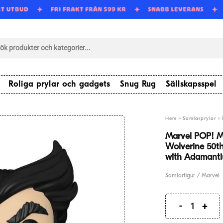
RT UTBUD
FRI FRAKT FRÅN 599 KR
SNABB LEVERANS
tsökning
Roliga prylar och gadgets
Snug Rug
Sällskapsspel
»
»
Hem
Samlarprylar
Marvel POP! Ma
Wolverine 50th
with Adamanti
Samlarfigur
/
Marvel
Marvel