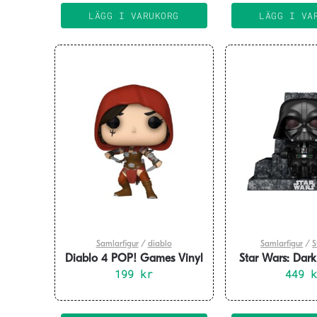
LÄGG I VARUKORG
LÄGG I VA
Samlarfigur
/
diablo
Samlarfigur
/
S
Diablo 4 POP! Games Vinyl
Star Wars: Dar
Figure Rogue 9 cm
199
kr
Deluxe Vinyl F
449
Throne 