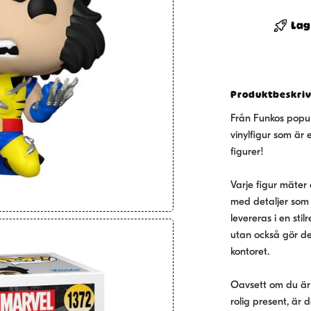
POP!
Marvel
Lag
Vinyl
Figure
Wolverin
50th
Produktbeskri
-
Från Funkos popul
Ultimate
vinylfigur som är 
Wolverin
figurer!
with
Adaman
Varje figur mäter
9
med detaljer som 
cm
levereras i en sti
mängd
utan också gör den
kontoret.
Oavsett om du är 
rolig present, är