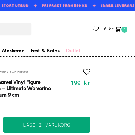
STORT UTBUD
FRI FRAKT FRÅN 599 KR
SNABB LEVERAN
0
kr
0
Maskerad
Fest & Kalas
Outlet
Funko POP Figurer
199
kr
rvel Vinyl Figure
 – Ultimate Wolverine
um 9 cm
LÄGG I VARUKORG