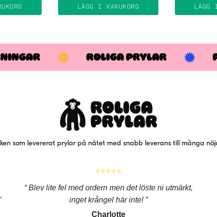
RUKORG
LÄGG I VARUKORG
LÄGG 
KNINGAR
ROLIGA PRYLAR
iken som levererat prylar på nätet med snabb leverans till många nö
⭐⭐⭐⭐⭐
Blev lite fel med ordern men det löste ni utmärkt,
inget krångel här inte!
Charlotte