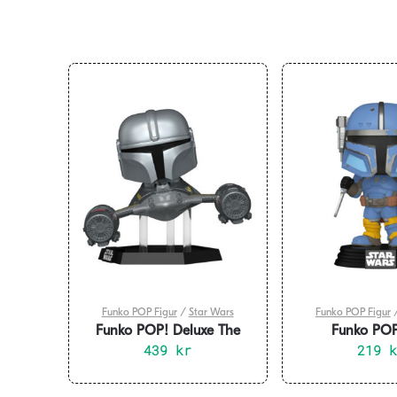
Funko POP Figur
/
Star Wars
Funko POP Figur
Funko POP! Deluxe The
Funko POP
Mandalorian Rides In N-1
439
kr
Mandalorian P
219
Starfighter R5-D4