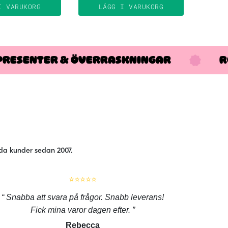
I VARUKORG
LÄGG I VARUKORG
PRESENTER & ÖVERRASKNINGAR
R
jda kunder sedan 2007.
⭐⭐⭐⭐⭐
Snabba att svara på frågor. Snabb leverans!
Fick mina varor dagen efter.
Rebecca