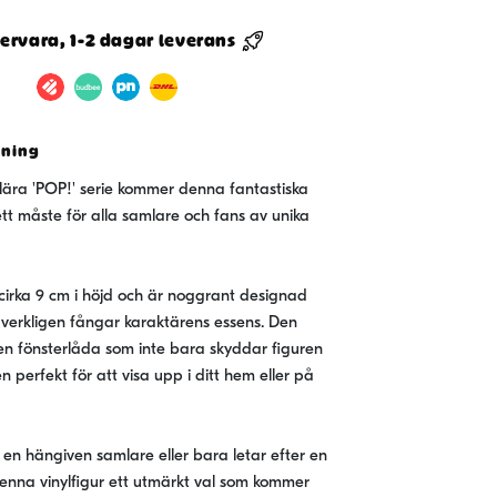
ervara, 1-2 dagar leverans
e
vning
ära 'POP!' serie kommer denna fantastiska
ett måste för alla samlare och fans av unika
e
tium
 cirka 9 cm i höjd och är noggrant designad
verkligen fångar karaktärens essens. Den
lren fönsterlåda som inte bara skyddar figuren
 perfekt för att visa upp i ditt hem eller på
en hängiven samlare eller bara letar efter en
 denna vinylfigur ett utmärkt val som kommer