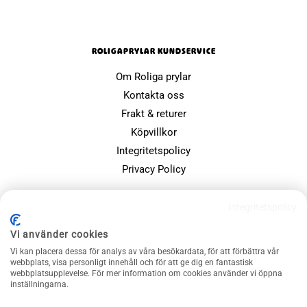
ROLIGAPRYLAR KUNDSERVICE
Om Roliga prylar
Kontakta oss
Frakt & returer
Köpvillkor
Integritetspolicy
Privacy Policy
POPULÄRA SIDOR
Integritetspolicy
Farsdagspresenter
Vi använder cookies
Julklappsspelet
Vi kan placera dessa för analys av våra besökardata, för att förbättra vår
Merchandise
webbplats, visa personligt innehåll och för att ge dig en fantastisk
webbplatsupplevelse. För mer information om cookies använder vi öppna
Muggar
inställningarna.
Sällskapsspel och familjespel