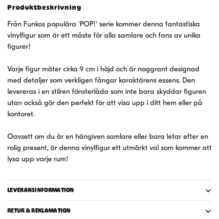
Produktbeskrivning
-
Wolverine(GW)
Från Funkos populära 'POP!' serie kommer denna fantastiska
Exclusive
vinylfigur som är ett måste för alla samlare och fans av unika
9
figurer!
cm
mängd
Varje figur mäter cirka 9 cm i höjd och är noggrant designad
med detaljer som verkligen fångar karaktärens essens. Den
levereras i en stilren fönsterlåda som inte bara skyddar figuren
utan också gör den perfekt för att visa upp i ditt hem eller på
kontoret.
Oavsett om du är en hängiven samlare eller bara letar efter en
rolig present, är denna vinylfigur ett utmärkt val som kommer att
lysa upp varje rum!
LEVERANSINFORMATION
RETUR & REKLAMATION