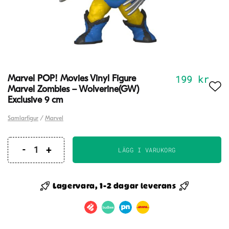
199
kr
Marvel POP! Movies Vinyl Figure
Marvel Zombies – Wolverine(GW)
Exclusive 9 cm
Samlarfigur
/
Marvel
LÄGG I VARUKORG
Marvel
POP!
Movies
Lagervara, 1-2 dagar leverans
Vinyl
Figure
Marvel
Zombies