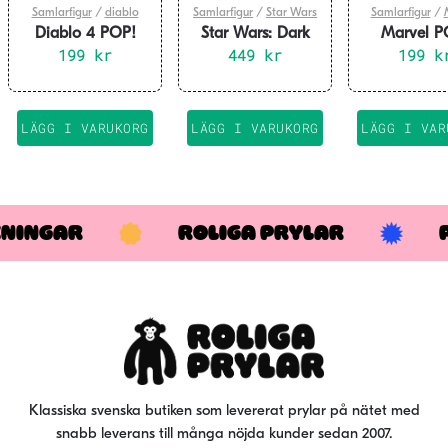
Samlarfigur
/
diablo
Samlarfigur
/
Star Wars
Samlarfigur
/
Diablo 4 POP!
Star Wars: Dark
Marvel P
Games Vinyl
199
kr
Side POP! Deluxe
449
kr
Marvel Vi
199
k
Figure Rogue 9 cm
Vinyl Figure Vader
Figure Wolv
Throne 9 cm
50th – Ult
Wolverine 
LÄGG I VARUKORG
LÄGG I VARUKORG
LÄGG I VAR
Adamantium
KNINGAR
ROLIGA PRYLAR
Klassiska svenska butiken som levererat prylar på nätet med
snabb leverans till många nöjda kunder sedan 2007.