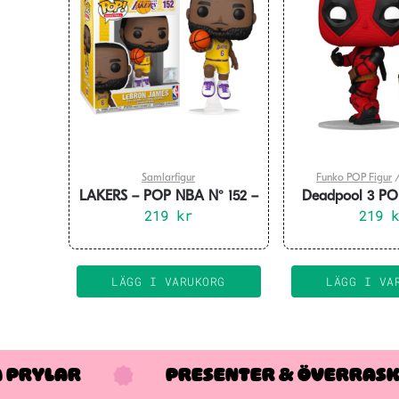
Samlarfigur
Funko POP Figur
LAKERS – POP NBA N° 152 –
Deadpool 3 PO
LeBron James
219
kr
Vinyl Figure De
219
Headpo
LÄGG I VARUKORG
LÄGG I VA
A PRYLAR
PRESENTER & ÖVERRAS