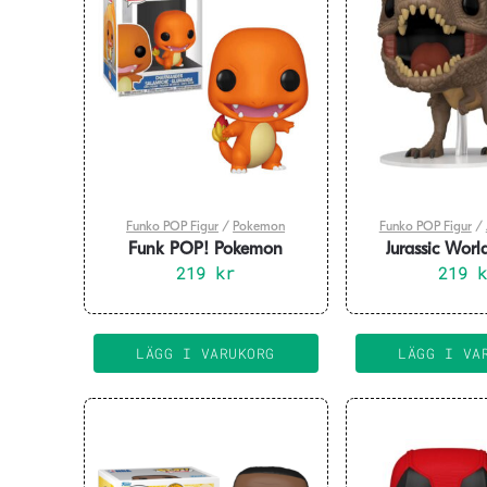
Funko POP Figur
/
Pokemon
Funko POP Figur
/
Funk POP! Pokemon
Jurassic Wor
Charmander
219
kr
Movies Vinyl Fig
219
cm
LÄGG I VARUKORG
LÄGG I VA