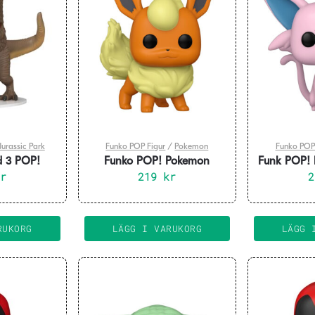
Jurassic Park
Funko POP Figur
/
Pokemon
Funko POP
ld 3 POP!
Funko POP! Pokemon
Funk POP!
ure T-Rex 9
kr
219
Flareon
kr
RUKORG
LÄGG I VARUKORG
LÄGG 