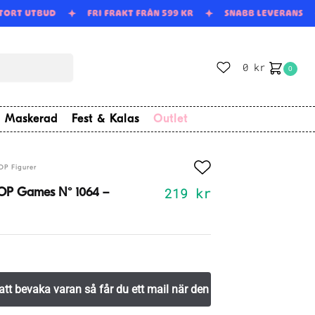
STORT UTBUD
FRI FRAKT FRÅN 599 KR
SNABB LEVERANS
0
kr
0
Maskerad
Fest & Kalas
Outlet
OP Figurer
219
kr
OP Games N° 1064 –