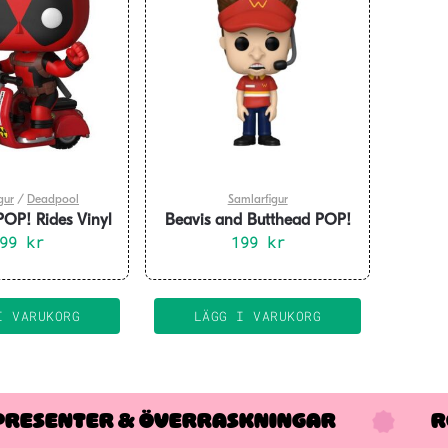
gur
/
Deadpool
Samlarfigur
OP! Rides Vinyl
Beavis and Butthead POP!
pool & Scooter 9
199
kr
TV Vinyl Figure Butt-head 9
199
kr
cm
cm
I VARUKORG
LÄGG I VARUKORG
PRESENTER & ÖVERRASKNINGAR
R