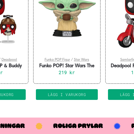
/
Deadpool
Funko POP Figur
/
Star Wars
Samlarfi
P & Buddy
Funko POP! Star Wars The
Deadpool P
adpool with
kr
Mandalorian The Child
219
kr
Figure Dead
ol
RUKORG
LÄGG I VARUKORG
LÄGG 
KNINGAR
ROLIGA PRYLAR