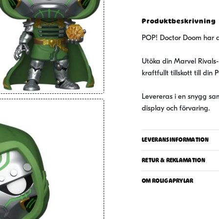
Produktbeskrivning
POP! Doctor Doom har anl
Utöka din Marvel Rivals-
kraftfullt tillskott till 
Levereras i en snygg sa
display och förvaring.
LEVERANSINFORMATION
RETUR & REKLAMATION
OM ROLIGAPRYLAR