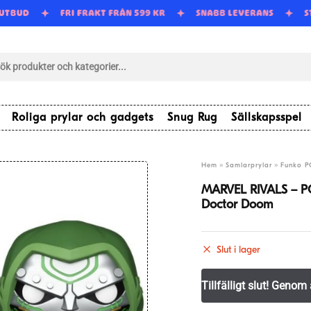
 UTBUD
FRI FRAKT FRÅN 599 KR
SNABB LEVERANS
tsökning
Roliga prylar och gadgets
Snug Rug
Sällskapsspel
»
»
Hem
Samlarprylar
Funko P
MARVEL RIVALS – P
Doctor Doom
Slut i lager