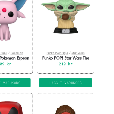
 Figur
/
Pokemon
Funko POP Figur
/
Star Wars
 Pokemon Espeon
Funko POP! Star Wars The
209
kr
Mandalorian The Child
219
kr
I VARUKORG
LÄGG I VARUKORG