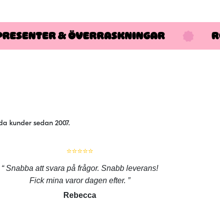
flera
varianter.
PRESENTER & ÖVERRASKNINGAR
De
R
olika
alternativen
kan
väljas
på
produktsidan
jda kunder sedan 2007.
⭐⭐⭐⭐⭐
Snabba att svara på frågor. Snabb leverans!
Fick mina varor dagen efter.
Rebecca