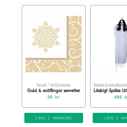
Servett
/
Jul/Christmas
Rörelse & ljud dekorat
Guld & snöflingor servetter
Läskigt Spöke 12
39
kr
495
& Lju
LÄGG I VARUKORG
LÄGG I VA