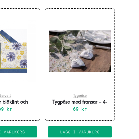
Servett
Tygpåse
r blåklint och
Tygpåse med fransar – 4-
agar 20-pack
39
kr
69
pack
kr
I VARUKORG
LÄGG I VARUKORG