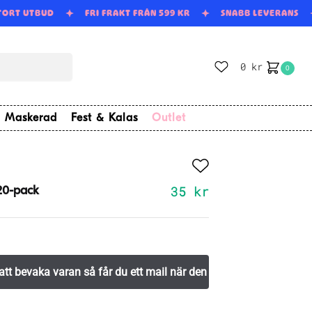
TORT UTBUD
FRI FRAKT FRÅN 599 KR
SNABB LEVERANS
0
kr
0
Maskerad
Fest & Kalas
Outlet
35
kr
 20-pack