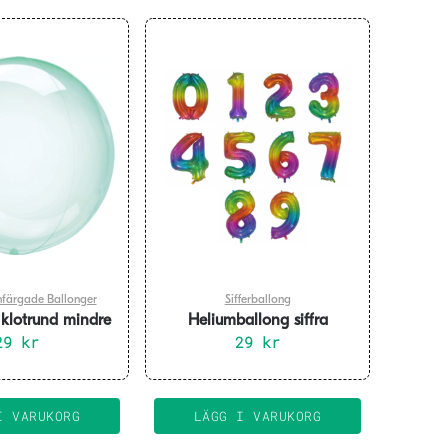
nfärgade Ballonger
Sifferballong
r klotrund mindre
Heliumballong siffra
ong – grön
29
kr
regnbåge – 76 cm
29
kr
Den
här
produkten
I VARUKORG
LÄGG I VARUKORG
har