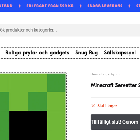
 UTBUD
FRI FRAKT FRÅN 599 KR
SNABB LEVERANS
S
tsökning
Roliga prylar och gadgets
Snug Rug
Sällskapsspel
»
Hem
Lagerhyllan
Minecraft Servetter
Slut i lager