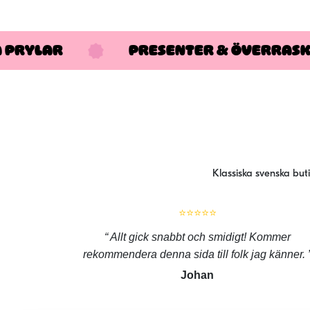
A PRYLAR
PRESENTER & ÖVERRAS
Klassiska svenska but
⭐⭐⭐⭐⭐
Allt gick snabbt och smidigt! Kommer
rekommendera denna sida till folk jag känner.
Johan