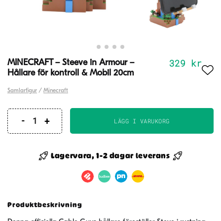
329
kr
MINECRAFT – Steeve in Armour –
Hållare för kontroll & Mobil 20cm
Samlarfigur
/
Minecraft
LÄGG I VARUKORG
MINECRAFT
-
Steeve
Lagervara, 1-2 dagar leverans
in
Armour
-
Hållare
Produktbeskrivning
för
kontroll