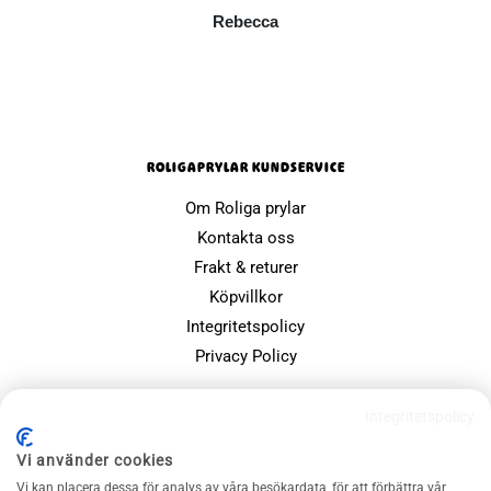
Rebecca
ROLIGAPRYLAR KUNDSERVICE
Om Roliga prylar
Kontakta oss
Frakt & returer
Köpvillkor
Integritetspolicy
Privacy Policy
POPULÄRA SIDOR
Integritetspolicy
Farsdagspresenter
Vi använder cookies
Julklappsspelet
Vi kan placera dessa för analys av våra besökardata, för att förbättra vår