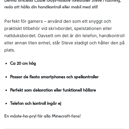
Denna officiella Cable Guys-hållare föreställer Steve i rustning,
&
redo att hålla din handkontroll eller mobil med stil!
Mobil
20cm
Perfekt för gamers – använd den som ett snyggt och
mängd
praktiskt tillbehör vid skrivbordet, spelstationen eller
nattduksbordet. Oavsett om det är din telefon, handkontroll
eller annan liten enhet, står Steve stadigt och håller den på
plats.
Ca 20 cm hög
Passar de flesta smartphones och spelkontroller
Perfekt som dekoration eller funktionell hållare
Telefon och kontroll ingår ej
En måste-ha-pryl för alla Minecraft-fans!