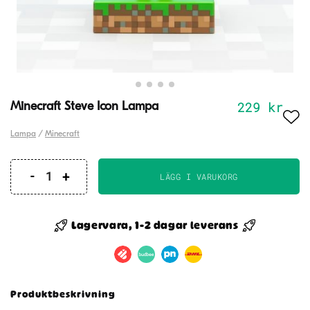
229
kr
Minecraft Steve Icon Lampa
Lampa
/
Minecraft
LÄGG I VARUKORG
Minecraft
Steve
Icon
Lagervara, 1-2 dagar leverans
Lampa
mängd
Produktbeskrivning