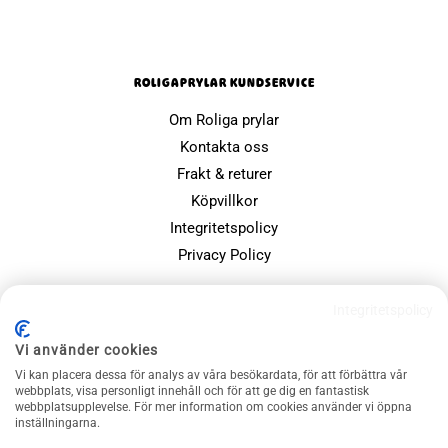
ROLIGAPRYLAR KUNDSERVICE
Om Roliga prylar
Kontakta oss
Frakt & returer
Köpvillkor
Integritetspolicy
Privacy Policy
POPULÄRA SIDOR
Integritetspolicy
Farsdagspresenter
Vi använder cookies
Julklappsspelet
Vi kan placera dessa för analys av våra besökardata, för att förbättra vår
Merchandise
webbplats, visa personligt innehåll och för att ge dig en fantastisk
webbplatsupplevelse. För mer information om cookies använder vi öppna
Muggar
inställningarna.
Sällskapsspel och familjespel