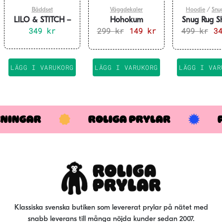
Bäddset
Väggdekaler
Hoodie
/
Snu
LILO & STITCH –
Hohokum
Snug Rug S
Bäddset
349
kr
299
Väggdekaler
kr
Det
149
kr
Det
499
Hoodie 
kr
De
3
140x200cm
ursprungliga
nuvarande
ur
priset
priset
pri
var:
är:
var
LÄGG I VARUKORG
LÄGG I VARUKORG
LÄGG I VAR
299 kr.
149 kr.
499
KNINGAR
ROLIGA PRYLAR
Klassiska svenska butiken som levererat prylar på nätet med
snabb leverans till många nöjda kunder sedan 2007.