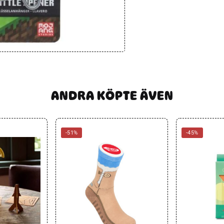
ANDRA KÖPTE ÄVEN
-51%
-45%