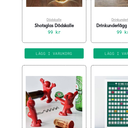
Dödskalle
Drinkunder
Shotsglas Dödskalle
Drinkunderlägg
99
kr
Modell
99
k
LÄGG I VARUKORG
LÄGG I VA