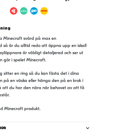
vning
iga Minecraft svärd på max en
så är du alltid redo att öppna upp en iskall
sylöppnare är väldigt detaljerad och ser ut
n gör i spelet Minecraft.
 sitter en ring så du kan fästa det i dina
n på en väska eller hänga den på en krok i
 att du har den nära när behovet av att få
står.
erad Minecraft produkt.
ION