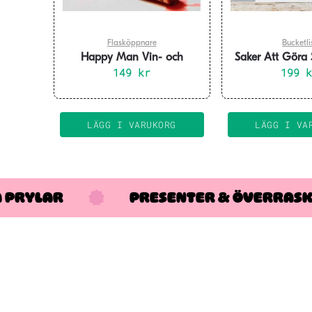
Flasköppnare
Bucketli
Happy Man Vin- och
Saker Att Göra 
Kapsylöppnare 3 i 1 set
149
kr
Bucket L
199
LÄGG I VARUKORG
LÄGG I VA
A PRYLAR
PRESENTER & ÖVERRAS