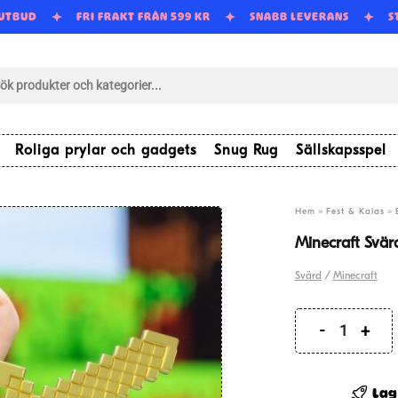
 UTBUD
FRI FRAKT FRÅN 599 KR
SNABB LEVERANS
tsökning
Roliga prylar och gadgets
Snug Rug
Sällskapsspel
»
»
Hem
Fest & Kalas
Minecraft Svä
Svärd
/
Minecraft
Minecraf
Svärd
Kapsylö
Lag