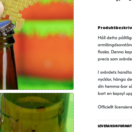
mängd
Produktbeskri
Håll detta pålitl
armlängdsavstånd 
flaska. Denna kap
precis som svärde
I svärdets handtag
nycklar, hänga de
din hemma-bar så
bort en kapsyl upp
Officiellt licensi
LEVERANSINFORMAT