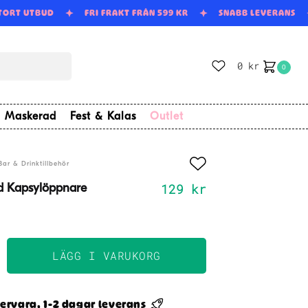
STORT UTBUD
FRI FRAKT FRÅN 599 KR
SNABB LEVERANS
0
kr
0
Maskerad
Fest & Kalas
Outlet
Bar & Drinktillbehör
129
kr
rd Kapsylöppnare
LÄGG I VARUKORG
t
ppnare
ervara, 1-2 dagar leverans