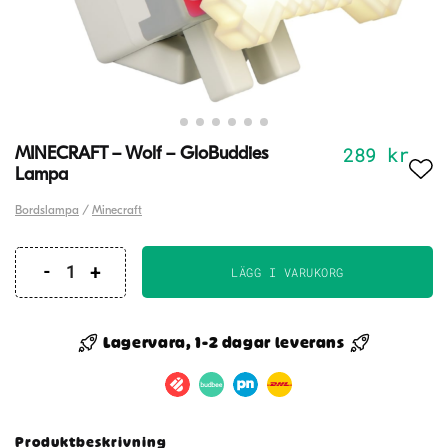
289
kr
MINECRAFT – Wolf – GloBuddies
Lampa
Bordslampa
/
Minecraft
LÄGG I VARUKORG
MINECRAFT
-
Wolf
Lagervara, 1-2 dagar leverans
-
GloBuddies
Lampa
mängd
Produktbeskrivning