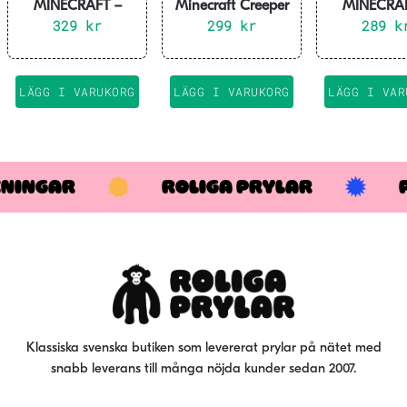
MINECRAFT –
Minecraft Creeper
MINECRAF
Steeve in Armour –
329
kr
Termosflaska
299
kr
Wolf – GloB
289
k
Hållare för kontroll
Rostfritt Stål
Lamp
& Mobil 20cm
LÄGG I VARUKORG
LÄGG I VARUKORG
LÄGG I VAR
KNINGAR
ROLIGA PRYLAR
Klassiska svenska butiken som levererat prylar på nätet med
snabb leverans till många nöjda kunder sedan 2007.