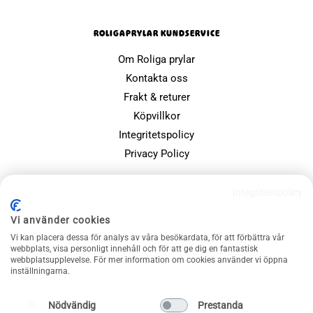
ROLIGAPRYLAR KUNDSERVICE
Om Roliga prylar
Kontakta oss
Frakt & returer
Köpvillkor
Integritetspolicy
Privacy Policy
POPULÄRA SIDOR
Integritetspolicy
Farsdagspresenter
Vi använder cookies
Julklappsspelet
Vi kan placera dessa för analys av våra besökardata, för att förbättra vår
Merchandise
webbplats, visa personligt innehåll och för att ge dig en fantastisk
webbplatsupplevelse. För mer information om cookies använder vi öppna
Muggar
inställningarna.
Sällskapsspel och familjespel
Nödvändig
Prestanda