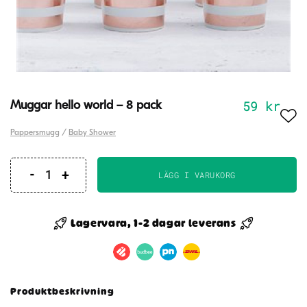
59
kr
Muggar hello world – 8 pack
Pappersmugg
/
Baby Shower
LÄGG I VARUKORG
Muggar
hello
world
Lagervara, 1-2 dagar leverans
-
8
pack
mängd
Produktbeskrivning